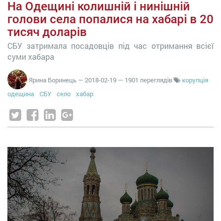
На Одещині колишній і нинішній
голови села попалися на хабарі в 20
тисяч доларів
СБУ затримала посадовців під час отримання всієї
суми хабара
Ярина Боринець
—
2018-02-19
— 1901 переглядів
корупція
одещина
СБУ
село
хабар