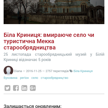
Біла Криниця: вмираюче село чи
туристична Мекка
старообрядництва
25 листопада старообрядницький музей у Білій
Криниці відзначає 5 років
Diana
—
2016-11-25
— 2757 переглядів
Біла Криниця
Буковина
регіон
село
старообрядництво
Залишається оновленим: