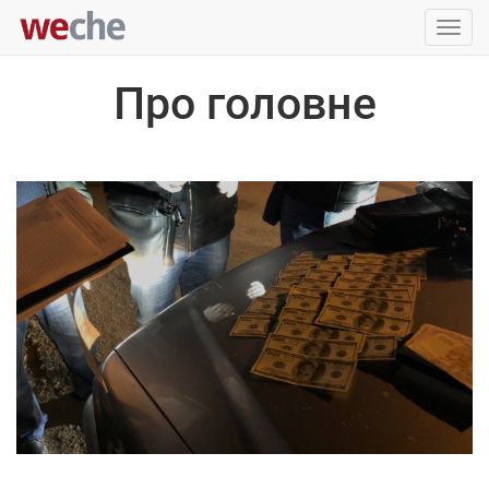
Упра
пере
Про головне