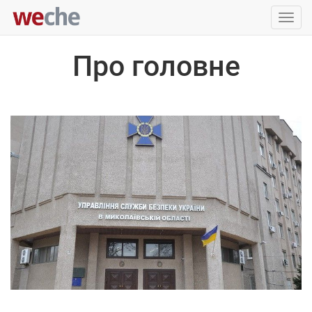
Упра
пере
Про головне