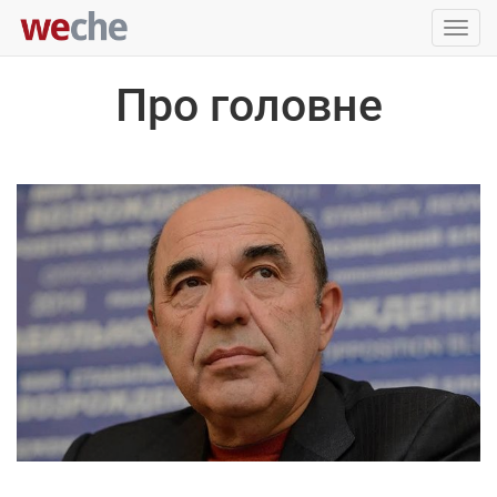
Упра
пере
Про головне