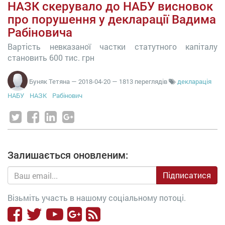
НАЗК скерувало до НАБУ висновок
про порушення у декларації Вадима
Рабіновича
Вартість невказаної частки статутного капіталу
становить 600 тис. грн
Буняк Тетяна
—
2018-04-20
— 1813 переглядів
декларація
НАБУ
НАЗК
Рабінович
Залишається оновленим:
Підписатися
Візьміть участь в нашому соціальному потоці.