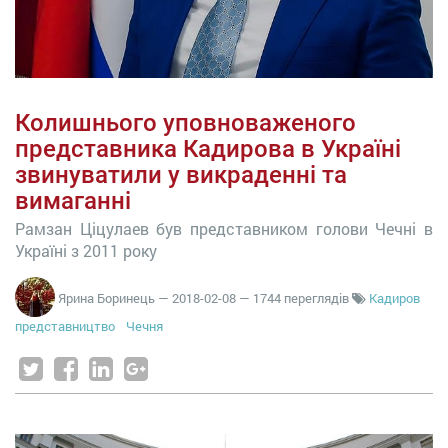
Колишнього уповноваженого
представника Кадирова в Україні
звинуватили у викраденні та
вимаганні
Рамзан Ціцулаев був представником голови Чечні в
Україні з 2011 року
Ярина Боринець
—
2018-02-08
— 1744 переглядів
Кадиров
представництво
Чечня