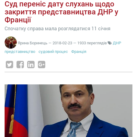
Суд переніс дату слухань щодо
закриття представництва ДНР у
Франції
Спочатку справа мала розглядатися 11 січня
Ярина Боринець
—
2018-02-23
— 1933 переглядів
ДНР
представництво
судовий процес
Франція