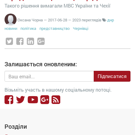
Такого рішення вимагали МВС України та Чехії
Оксана Чорна
—
2017-06-28
— 2023 переглядів
днр
новини
політика
представництво
Чернівці
Залишається оновленим:
Підписатися
Візьміть участь в нашому соціальному потоці.
Розділи