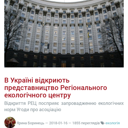
В Україні відкриють
представництво Регіонального
екологічного центру
Відкриття РЕЦ посприяє запровадженню екологічних
норм Угоди про асоціацію
Ярина Боринець
—
2018-01-16
— 1855 переглядів
екологія