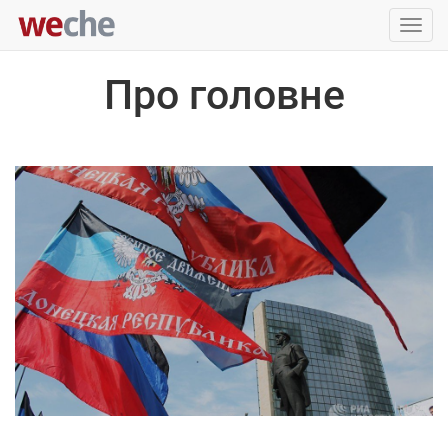
Упра
пере
Про головне