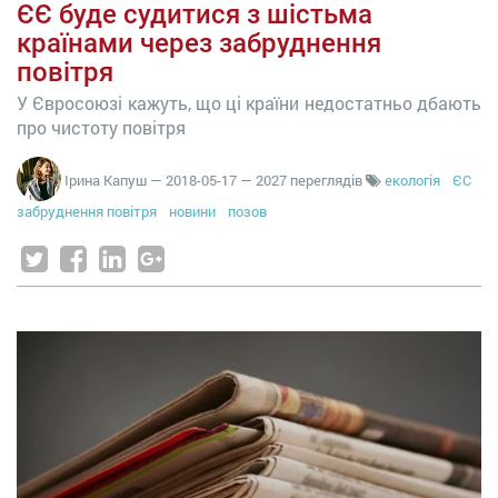
ЄЄ буде судитися з шістьма
країнами через забруднення
повітря
У Євросоюзі кажуть, що ці країни недостатньо дбають
про чистоту повітря
Ірина Капуш
—
2018-05-17
— 2027 переглядів
екологія
ЄС
забруднення повітря
новини
позов