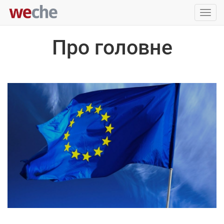
Упра
пере
Про головне