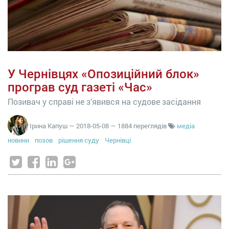
У Чернівцях «Опозиційний блок»
програв суд газеті «Час»
Позивач у справі не з’явився на судове засідання
Ірина Капуш
—
2018-05-08
— 1884 переглядів
медіа
новини
позов
рішення суду
Чернівці