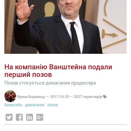
На компанію Ванштейна подали
перший позов
Позов стосується домагання продюсера
Ярина Боринець
—
2017-10-25
— 2027 переглядів
Ванштейн
домагання
позов