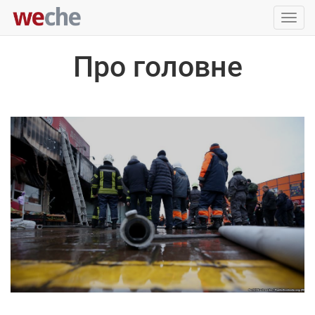
Упра
пере
Про головне