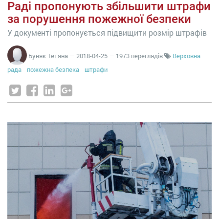
Раді пропонують збільшити штрафи
за порушення пожежної безпеки
У документі пропонується підвищити розмір штрафів
Буняк Тетяна
—
2018-04-25
— 1973 переглядів
Верховна
рада
пожежна безпека
штрафи