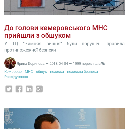
До голови кемеровського МНС
прийшли з обшуком
У ТЦ "Зимняя вишня" були порушені правила
протипожежної безпеки
Ярина Боринець
—
2018-04-04
— 1999 переглядів
Кемерово
МНС
обшук
пожежа
пожежна безпека
Рослідування