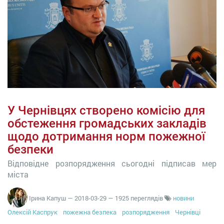
У Чернівцях створено комісію для
обстеження громадських закладів
щодо дотримання норм пожежної
безпеки
Відповідне розпорядження сьогодні підписав мер
міста
Ірина Капуш
—
2018-03-29
— 1925 переглядів
новини
Олексій Каспрук
пожежна безпека
розпорядження
Чернівці