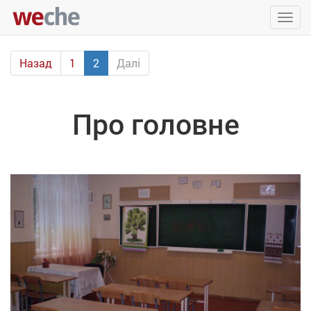
Упра
пере
Назад
1
2
Далі
Про головне