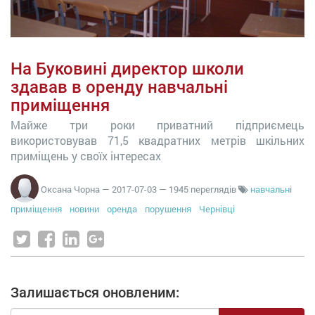
На Буковині директор школи
здавав в оренду навчальні
приміщення
Майже три роки приватний підприємець
використовував 71,5 квадратних метрів шкільних
приміщень у своїх інтересах
Оксана Чорна
—
2017-07-03
— 1945 переглядів
навчальні
приміщення
новини
оренда
порушення
Чернівці
Залишається оновленим: