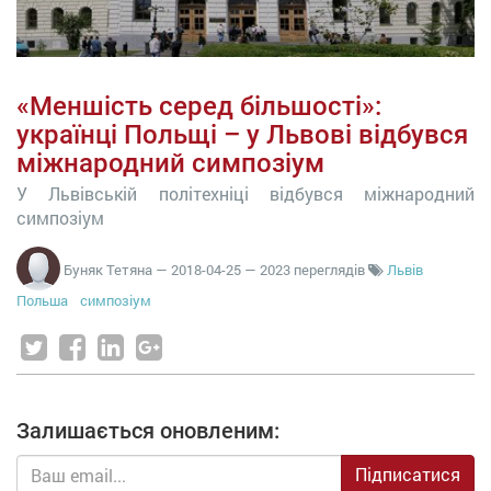
«Меншість серед більшості»:
українці Польщі – у Львові відбувся
міжнародний симпозіум
У Львівській політехніці відбувся міжнародний
симпозіум
Буняк Тетяна
—
2018-04-25
— 2023 переглядів
Львів
Польша
симпозіум
Залишається оновленим:
Підписатися