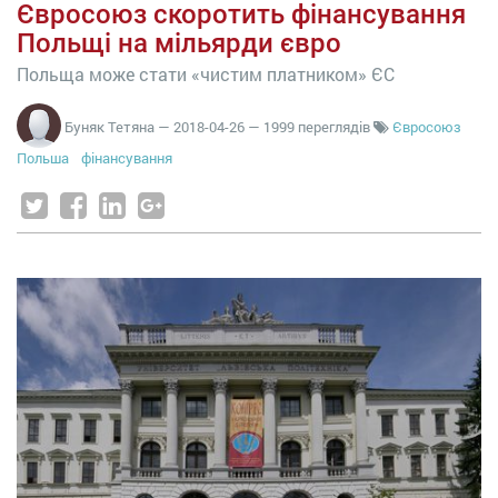
Євросоюз скоротить фінансування
Польщі на мільярди євро
Польща може стати «чистим платником» ЄС
Буняк Тетяна
—
2018-04-26
— 1999 переглядів
Євросоюз
Польша
фінансування