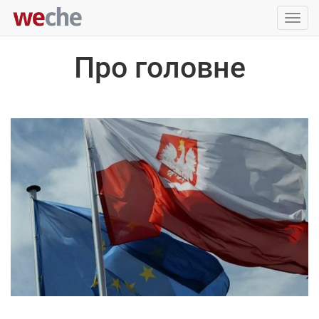
Упра
пере
Про головне