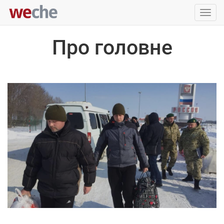
Упра
пере
Про головне