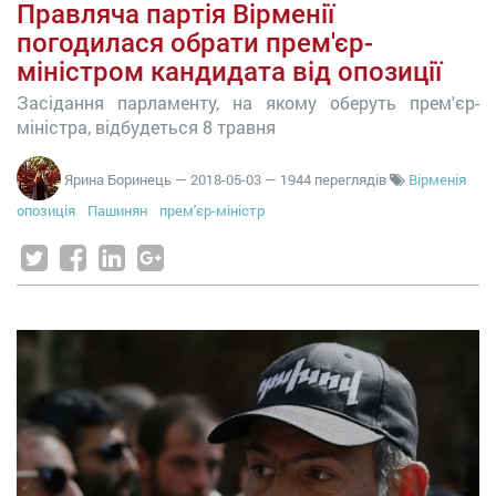
Правляча партія Вірменії
погодилася обрати прем'єр-
міністром кандидата від опозиції
Засідання парламенту, на якому оберуть прем'єр-
міністра, відбудеться 8 травня
Ярина Боринець
—
2018-05-03
— 1944 переглядів
Вірменія
опозиція
Пашинян
прем'єр-міністр