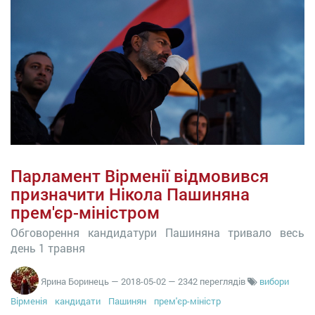
Парламент Вірменії відмовився
призначити Нікола Пашиняна
прем'єр-міністром
Обговорення кандидатури Пашиняна тривало весь
день 1 травня
Ярина Боринець
—
2018-05-02
— 2342 переглядів
вибори
Вірменія
кандидати
Пашинян
прем'єр-міністр