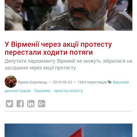
У Вірменії через акції протесту
перестали ходити потяги
Депутати парламенту Вірменії не можуть зібратися на
засідання через акції протесту
Ярина Боринець
—
2018-05-02
— 1964 переглядів
Вірменія
демонстрація
Пашинян
прем'єр-міністр