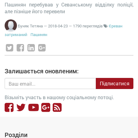
Пашинян перебував у Севанському відділку поліції,
але пізніше його перевели
Буняк Тетяна
—
2018-04-23
— 1790 переглядів
Єреван
затриманий
Пашинян
Залишається оновленим:
Підписатися
Візьміть участь в нашому соціальному потоці.
Розділи