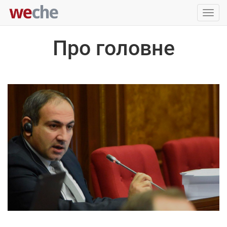
Упра
пере
Про головне