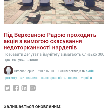
Під Верховною Радою проходить
акція з вимогою скасування
недоторканності нардепів
Позбавити депутатів імунітету вимагають близько 300
протестувальників
Оксана Чорна
—
2017-07-13
— 1730 переглядів
акція
протесту
ВР
нардепи
недоторканність
новини
Україна
Залишається оновленим: