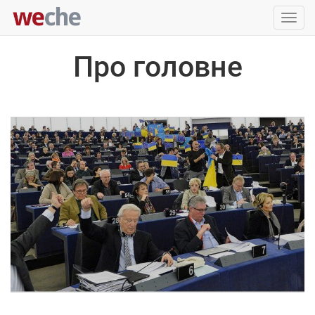
Упра
пере
Про головне