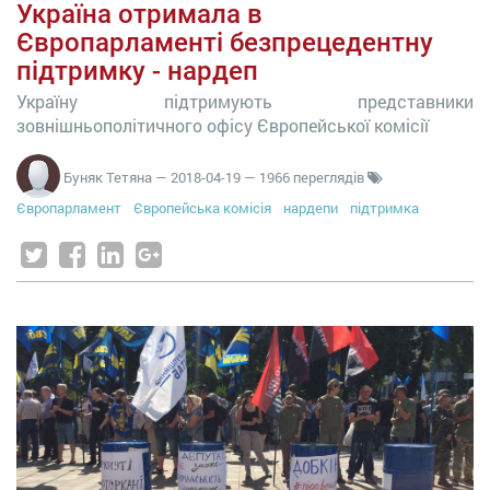
Україна отримала в
Європарламенті безпрецедентну
підтримку - нардеп
Україну підтримують представники
зовнішньополітичного офісу Європейської комісії
Буняк Тетяна
—
2018-04-19
— 1966 переглядів
Європарламент
Європейська комісія
нардепи
підтримка