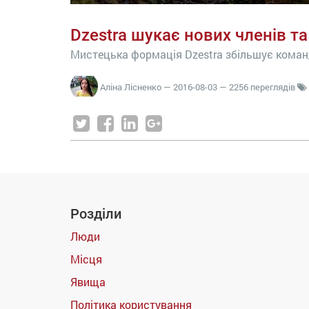
Dzеstra шукає нових членів т
Мистецька формація Dzestra збільшує кома
Аліна Лісненко
—
2016-08-03
— 2256 переглядів
Розділи
Люди
Місця
Явища
Політика користування