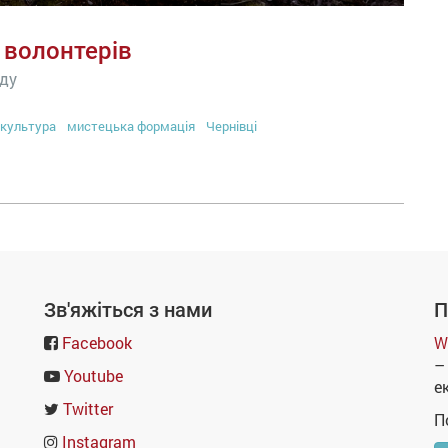
а волонтерів
нду
культура
мистецька формація
Чернівці
Зв'яжіться з нами
П
Facebook
W
–
Youtube
е
Twitter
П
Instagram