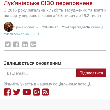
Лук'янівське СІЗО переповнене
З 2016 року загальна кількість засуджених та взятих
під варту виросло в країні з 16,6 тисяч до 19,2 тисяч
Ярина Боринець
—
2018-04-17
— 2024 переглядів
в'язниця
лук'янівське сізо
СІЗО
Залишається оновленим:
Підписатися
Візьміть участь в нашому соціальному потоці.