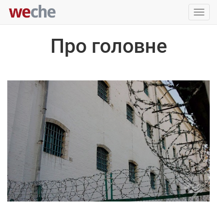
Упра
пере
Про головне