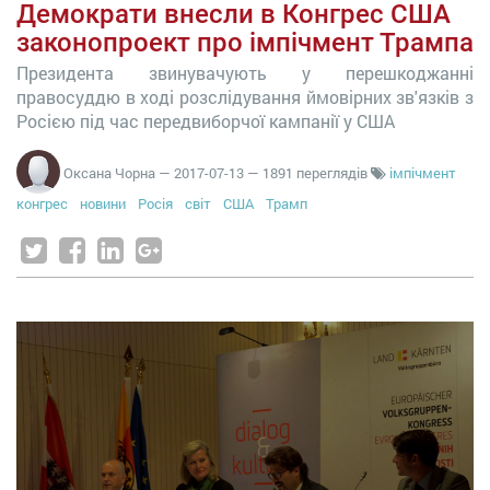
Демократи внесли в Конгрес США
законопроект про імпічмент Трампа
Президента звинувачують у перешкоджанні
правосуддю в ході розслідування ймовірних зв'язків з
Росією під час передвиборчої кампанії у США
Оксана Чорна
—
2017-07-13
— 1891 переглядів
імпічмент
конгрес
новини
Росія
світ
США
Трамп