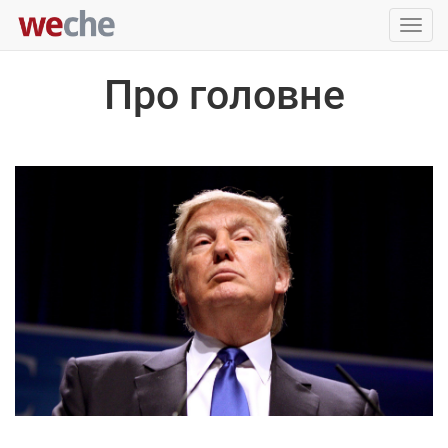
Упра
пере
Про головне