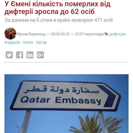
У Ємені кількість померлих від
дифтерії зросла до 62 осіб
За даними на 5 січня в країні захворіло 471 осіб
Ярина Боринець
—
2018-02-21
— 2157 переглядів
дифтерія
епідемія
Ємен
Катар