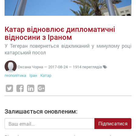
Катар відновлює дипломатичні
відносини з Іраном
У Тегеран повернеться відкликаний у минулому році
катарський посол
Оксана Чорна
—
2017-08-24
— 1914 переглядів
геополітика
Іран
Катар
Залишається оновленим:
Підписатися