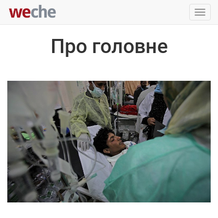
Упра
пере
Про головне