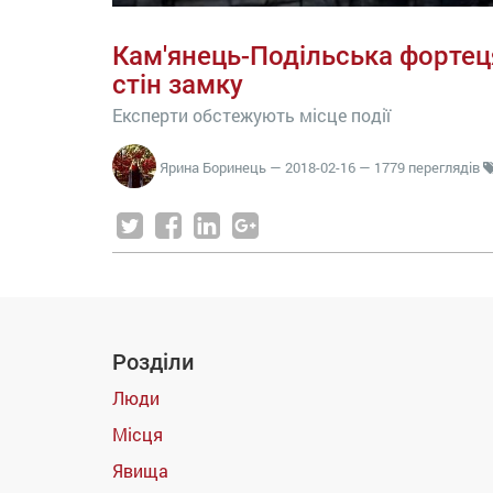
Кам'янець-Подільська фортец
стін замку
Експерти обстежують місце події
Ярина Боринець
—
2018-02-16
— 1779 переглядів
Розділи
Люди
Місця
Явища