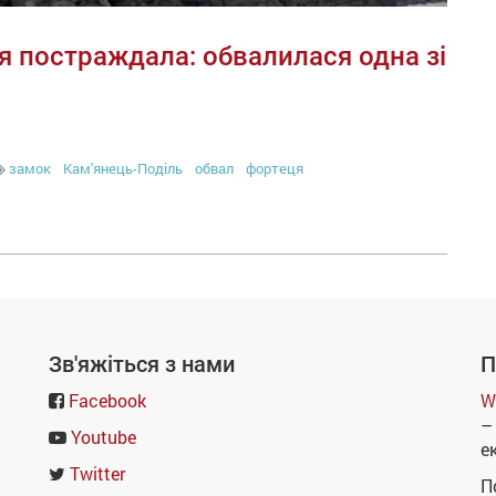
я постраждала: обвалилася одна зі
замок
Кам'янець-Поділь
обвал
фортеця
Зв'яжіться з нами
П
Facebook
W
–
Youtube
е
Twitter
П