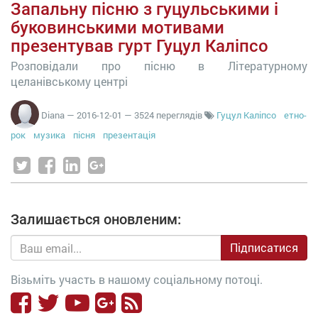
Запальну пісню з гуцульськими і
буковинськими мотивами
презентував гурт Гуцул Каліпсо
Розповідали про пісню в Літературному
целанівському центрі
Diana
—
2016-12-01
— 3524 переглядів
Гуцул Каліпсо
етно-
рок
музика
пісня
презентація
Залишається оновленим:
Підписатися
Візьміть участь в нашому соціальному потоці.