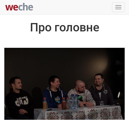
Упра
пере
Про головне