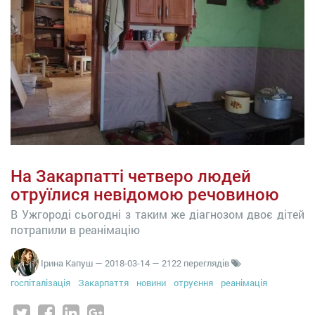
На Закарпатті четверо людей
отруїлися невідомою речовиною
В Ужгороді сьогодні з таким же діагнозом двоє дітей
потрапили в реанімацію
Ірина Капуш
—
2018-03-14
— 2122 переглядів
госпіталізація
Закарпаття
новини
отруєння
реанімація