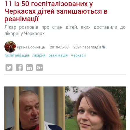
11 із 50 госпіталізованих у
Черкасах дітей залишаються в
реанімації
Лікар розповів про стан дітей, яких доставили до
лікарні у Черкасах
Ярина Боринець
—
2018-05-08
— 2094 переглядів
госпіталізація
лікарня
реанімація
Черкаси