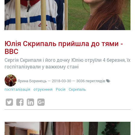
Юлія Скрипаль прийшла до тями -
BBC
Сергія Скрипаля і його дочку Юлію отруїли 4 березня, їх
госпіталізували у важкому стані
Ярина Боринець
—
2018-03-30
— 3036 переглядів
госпіталізація
отруєнння
Росія
Скрипаль