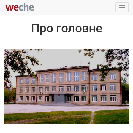
Упра
пере
Про головне