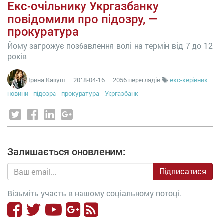
Екс-очільнику Укргазбанку
повідомили про підозру, —
прокуратура
Йому загрожує позбавлення волі на термін від 7 до 12
років
Ірина Капуш
—
2018-04-16
— 2056 переглядів
екс-керівник
новини
підозра
прокуратура
Укргазбанк
Залишається оновленим:
Підписатися
Візьміть участь в нашому соціальному потоці.