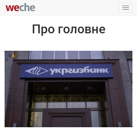
Упра
пере
Про головне