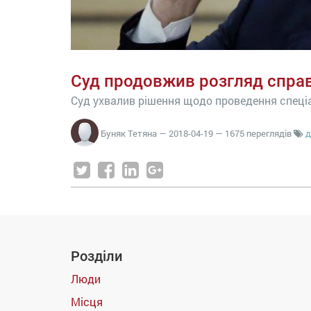
Суд продовжив розгляд спра
Суд ухвалив рішення щодо проведення спец
Буняк Тетяна
—
2018-04-19
— 1675 переглядів
д
Розділи
Люди
Місця