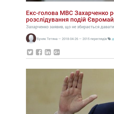
Екс-голова МВС Захарченко р
розслідування подій Єврома
Захарченко заявив, що не збирається давати
Буняк Тетяна
—
2018-04-26
— 2015 переглядів
д