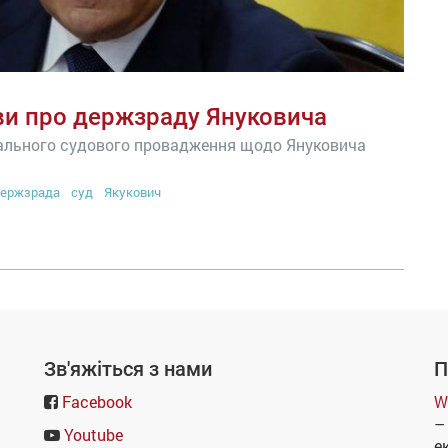
ви про держзраду Януковича
іального судового провадження щодо Януковича
ержзрада
суд
Якукович
Зв'яжіться з нами
П
Facebook
W
–
Youtube
е