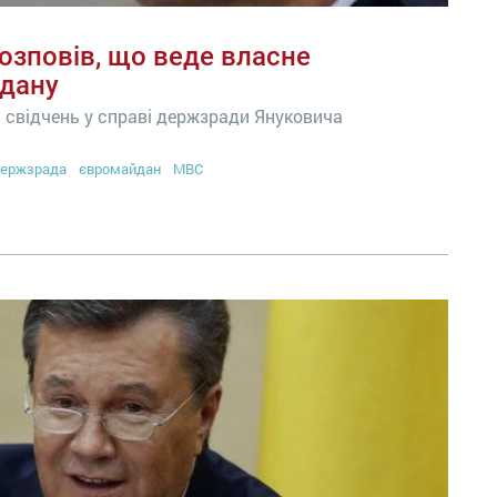
озповів, що веде власне
йдану
 свідчень у справі держзради Януковича
ержзрада
євромайдан
МВС