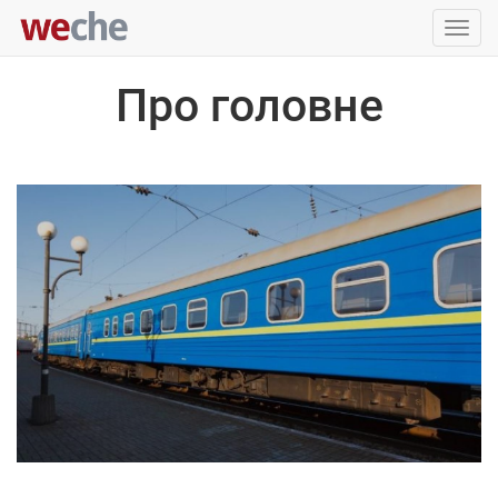
Упра
пере
Про головне