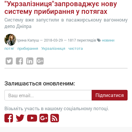
"Укрзалізниця"запроваджує нову
систему прибирання у потягах
Систему вже запустили в пасажирському вагонному
депо Дніпра
Ірина Капуш
—
2018-03-29
— 1817 переглядів
новини
потяг
прибирання
Укрзалізниця
чистота
Залишається оновленим:
Підписатися
Візьміть участь в нашому соціальному потоці.