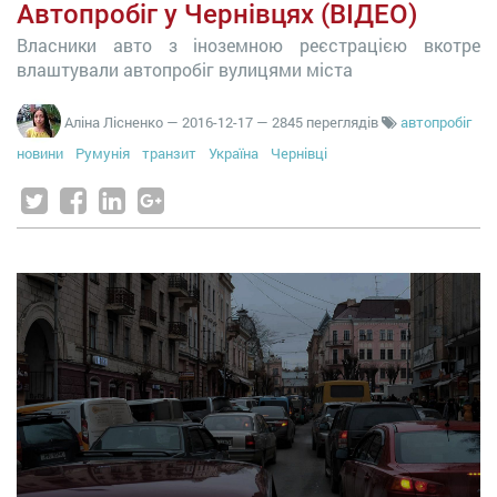
Автопробіг у Чернівцях (ВІДЕО)
Власники авто з іноземною реєстрацією вкотре
влаштували автопробіг вулицями міста
Аліна Лісненко
—
2016-12-17
— 2845 переглядів
автопробіг
новини
Румунія
транзит
Україна
Чернівці