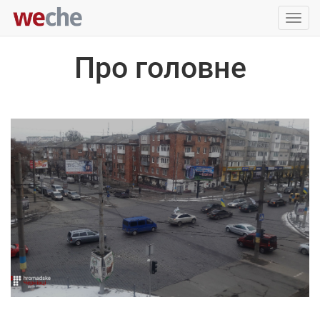
Упра
пере
Про головне