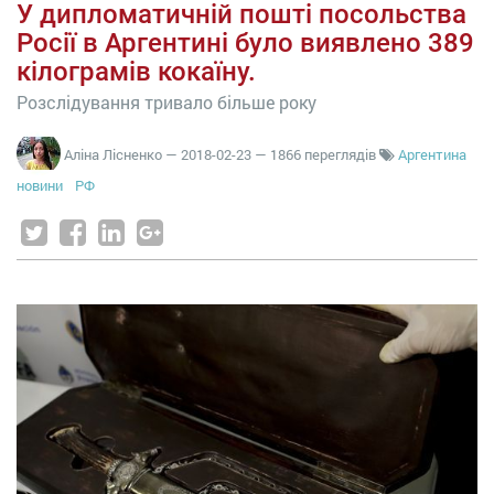
У дипломатичній пошті посольства
Росії в Аргентині було виявлено 389
кілограмів кокаїну.
Розслідування тривало більше року
Аліна Лісненко
—
2018-02-23
— 1866 переглядів
Аргентина
новини
РФ