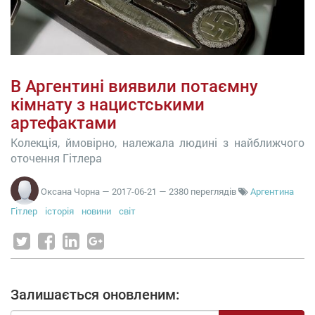
В Аргентині виявили потаємну
кімнату з нацистськими
артефактами
Колекція, ймовірно, належала людині з найближчого
оточення Гітлера
Оксана Чорна
—
2017-06-21
— 2380 переглядів
Аргентина
Гітлер
історія
новини
світ
Залишається оновленим: