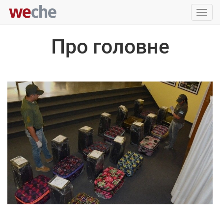
Упра
пере
Про головне