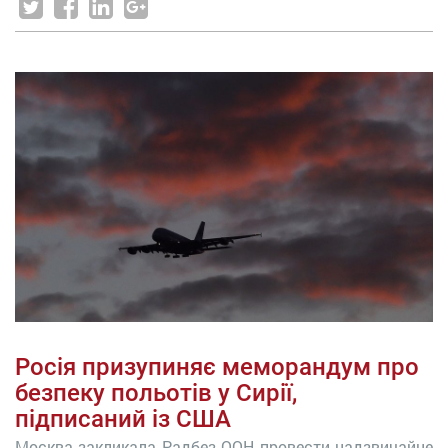
Росія призупиняє меморандум про
безпеку польотів у Сирії,
підписаний із США
Москва закликала Радбез ООН провести надзвичайне