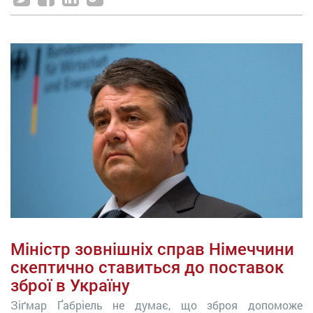
Міністр зовнішніх справ Німеччини
скептично ставиться до поставок
зброї в Україну
Зіґмар Ґабріель не думає, що зброя допоможе