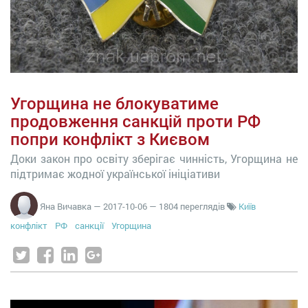
Угорщина не блокуватиме
продовження санкцій проти РФ
попри конфлікт з Києвом
Доки закон про освіту зберігає чинність, Угорщина не
підтримає жодної української ініціативи
Яна Вичавка
—
2017-10-06
— 1804 переглядів
Київ
конфлікт
РФ
санкції
Угорщина