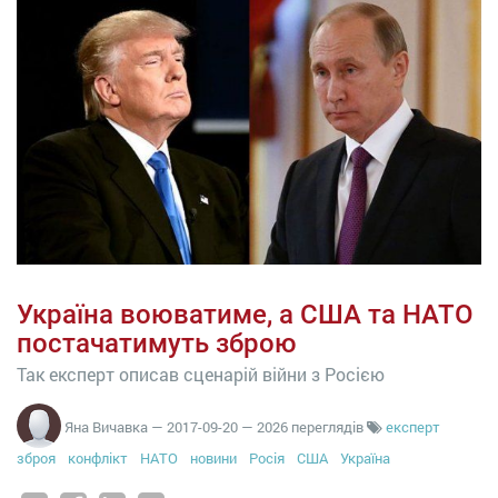
Україна воюватиме, а США та НАТО
постачатимуть зброю
Так експерт описав сценарій війни з Росією
Яна Вичавка
—
2017-09-20
— 2026 переглядів
експерт
зброя
конфлікт
НАТО
новини
Росія
США
Україна