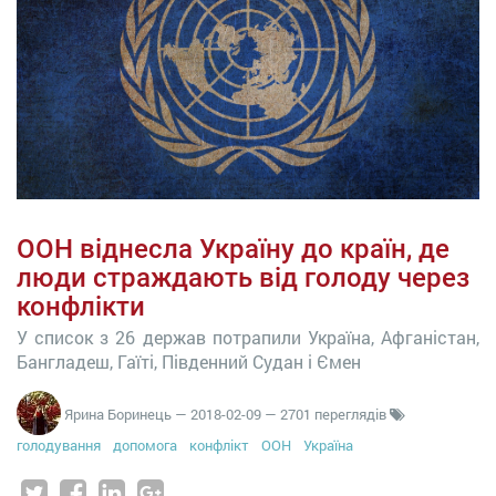
ООН віднесла Україну до країн, де
люди страждають від голоду через
конфлікти
У список з 26 держав потрапили Україна, Афганістан,
Бангладеш, Гаїті, Південний Судан і Ємен
Ярина Боринець
—
2018-02-09
— 2701 переглядів
голодування
допомога
конфлікт
ООН
Україна