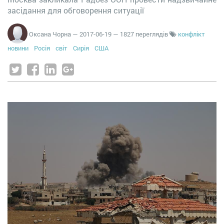
засідання для обговорення ситуації
Оксана Чорна
—
2017-06-19
— 1827 переглядів
конфлікт
новини
Росія
світ
Сирія
США