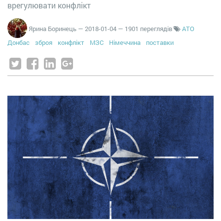
врегулювати конфлікт
Ярина Боринець
—
2018-01-04
— 1901 переглядів
АТО
Донбас
зброя
конфлікт
МЗС
Німеччина
поставки