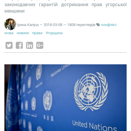
законодавчих гарантій дотримання прав угорської
меншини
Ірина Капуш
—
2018-03-08
— 1808 переглядів
конфлікт
мова
новини
права
Угорщина