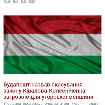
Будапешт назвав скасування
закону Ківалова-Колесніченка
загрозою для угорської меншини
Угорщина продовжує очікувати від України надання