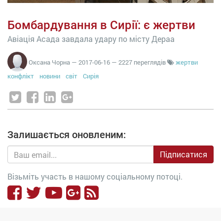
Бомбардування в Сирії: є жертви
Авіація Асада завдала удару по місту Дераа
Оксана Чорна
—
2017-06-16
— 2227 переглядів
жертви
конфлікт
новини
світ
Сирія
Залишається оновленим:
Підписатися
Візьміть участь в нашому соціальному потоці.