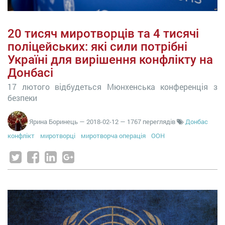
20 тисяч миротворців та 4 тисячі
поліцейських: які сили потрібні
Україні для вирішення конфлікту на
Донбасі
17 лютого відбудеться Мюнхенська конференція з
безпеки
Ярина Боринець
—
2018-02-12
— 1767 переглядів
Донбас
конфлікт
миротворці
миротворча операція
ООН