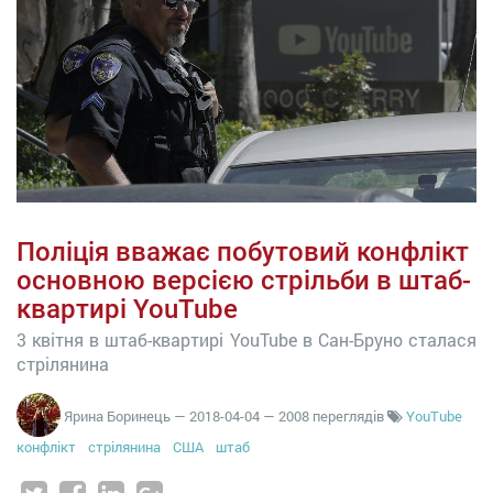
Поліція вважає побутовий конфлікт
основною версією стрільби в штаб-
квартирі YouTube
3 квітня в штаб-квартирі YouTube в Сан-Бруно сталася
стрілянина
Ярина Боринець
—
2018-04-04
— 2008 переглядів
YouTube
конфлікт
стрілянина
США
штаб