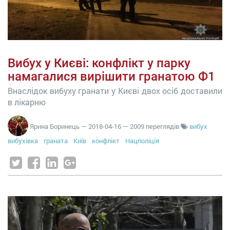
Вибух у Києві: конфлікт у парку
намагалися вирішити гранатою Ф1
Внаслідок вибуху гранати у Києві двох осіб доставили
в лікарню
Ярина Боринець
—
2018-04-16
— 2009 переглядів
вибух
вибухівка
граната
Київ
конфлікт
Нацполіція