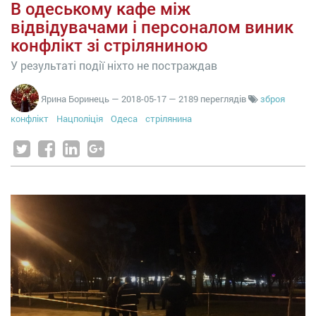
В одеському кафе між
відвідувачами і персоналом виник
конфлікт зі стріляниною
У результаті події ніхто не постраждав
Ярина Боринець
—
2018-05-17
— 2189 переглядів
зброя
конфлікт
Нацполіція
Одеса
стрілянина