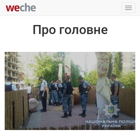
Упра
пере
Про головне