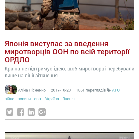
Японія виступає за введення
миротворців ООН по всій території
ОРДЛО
Країна не підтримує ідею, щоб миротворці перебували
лише на лінії зіткнення
Аліна Лісненко
—
2017-10-20
— 1861 переглядів
АТО
війна
новини
світ
Україна
Японія