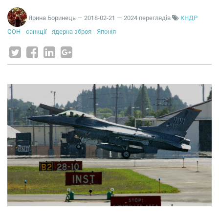
Ярина Боринець
—
2018-02-21
— 2024 переглядів
КНДР
ООН
санкції
ядерна зброя
Японія