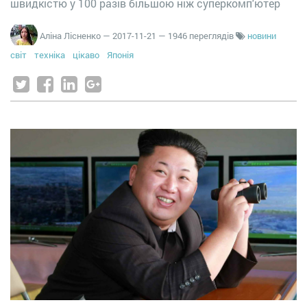
швидкістю у 100 разів більшою ніж суперкомп'ютер
Аліна Лісненко
—
2017-11-21
— 1946 переглядів
новини
світ
техніка
цікаво
Японія