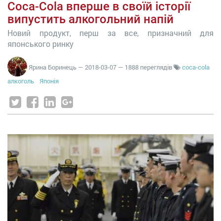
Coca-Cola вперше в своїй історії
випустить алкогольний напій
Новий продукт, перш за все, призначний для
японського ринку
Ярина Боринець
—
2018-03-07
— 1888 переглядів
coca-cola
алкоголь
Японія