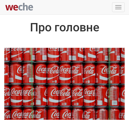
Упра
пере
Про головне