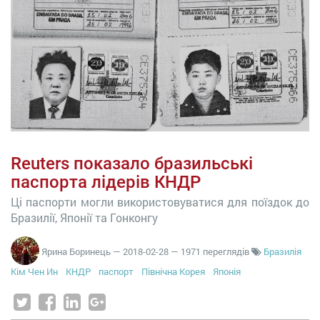
Reuters показало бразильські
паспорта лідерів КНДР
Ці паспорти могли використовуватися для поїздок до
Бразилії, Японії та Гонконгу
Ярина Боринець
—
2018-02-28
— 1971 переглядів
Бразилія
Кім Чен Ин
КНДР
паспорт
Північна Корея
Японія