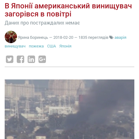
В Японії американський винищувач
загорівся в повітрі
Даних про постраждалих немає
Ярина Боринець
—
2018-02-20
— 1835 переглядів
аварія
винищувач
пожежа
США
Японія