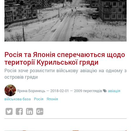
Росія та Японія сперечаються щодо
території Курильської гряди
Росія хоче розмістити військову авіацію на одному з
островів гряди
Ярина Боринець
—
2018-02-01
— 2009 переглядів
авіація
військова база
Росія
Японія