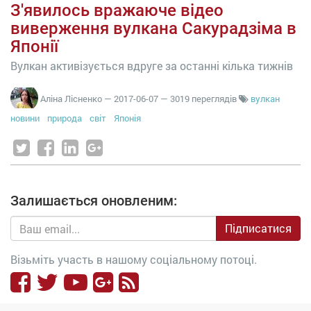
З'явилось вражаюче відео
виверження вулкана Сакурадзіма в
Японії
Вулкан активізується вдруге за останні кілька тижнів
Аліна Лісненко
—
2017-06-07
— 3019 переглядів
вулкан
новини
природа
світ
Японія
Залишається оновленим:
Підписатися
Візьміть участь в нашому соціальному потоці.