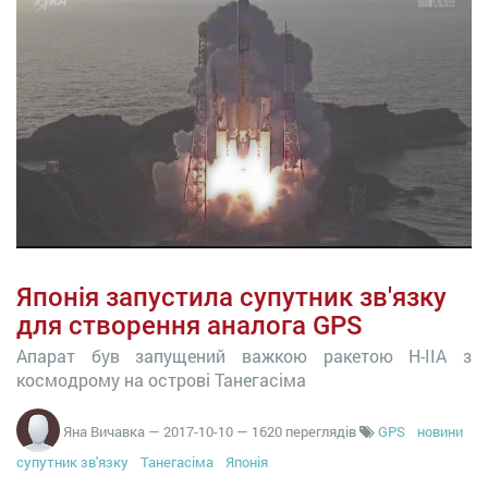
Японія запустила супутник зв'язку
для створення аналога GPS
Апарат був запущений важкою ракетою H-IIA з
космодрому на острові Танегасіма
Яна Вичавка
—
2017-10-10
— 1620 переглядів
GPS
новини
супутник зв'язку
Танегасіма
Японія