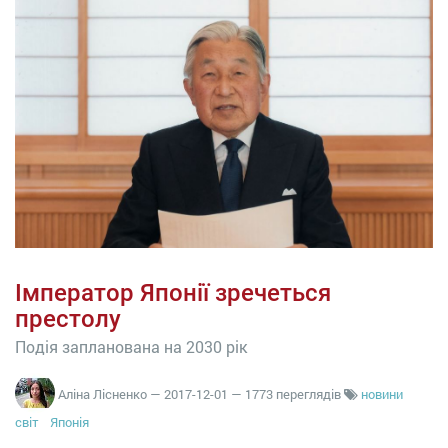
Імператор Японії зречеться
престолу
Подія запланована на 2030 рік
Аліна Лісненко
—
2017-12-01
— 1773 переглядів
новини
світ
Японія