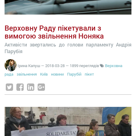
Верховну Раду пікетували з
вимогою звільнення Ноняка
Активісти звертались до голови парламенту Андрія
Парубія
Ірина Капуш
—
2018-03-28
— 1899 переглядів
Верховна
рада
звільнення
Київ
новини
Парубій
пікет