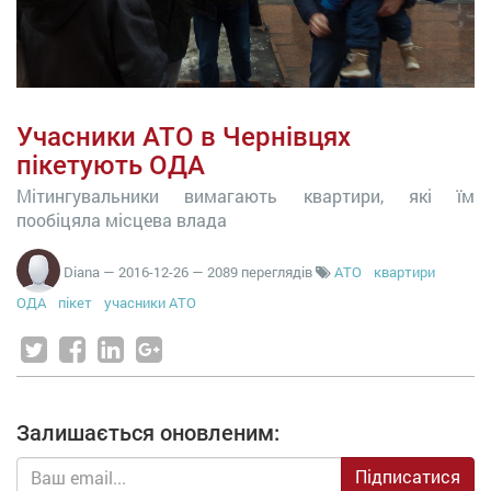
Учасники АТО в Чернівцях
пікетують ОДА
Мітингувальники вимагають квартири, які їм
пообіцяла місцева влада
Diana
—
2016-12-26
— 2089 переглядів
АТО
квартири
ОДА
пікет
учасники АТО
Залишається оновленим:
Підписатися