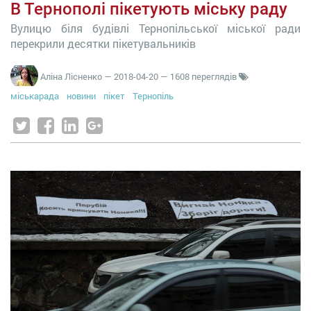
В Тернополі пікетують міську раду
Вулицю біля будівлі Тернопільської міської ради
перекрили десятки пікетувальників
Аліна Лісненко
—
2018-04-20
— 1608 переглядів
міськарада
новини
пікет
Тернопіль