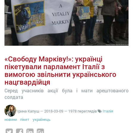
«Свободу Марківу!»: українці
пікетували парламент Італії з
вимогою звільнити українського
нацгвардійця
Серед учасників акції була і мати арештованого
солдата
Ірина Капуш
—
2018-03-09
— 1978 переглядів
Італія
новини
пікет
українець