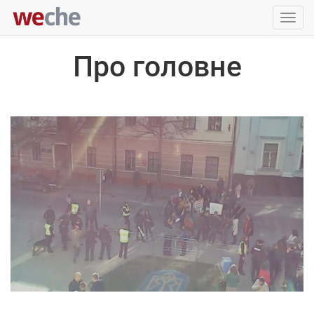
Упра
пере
Про головне