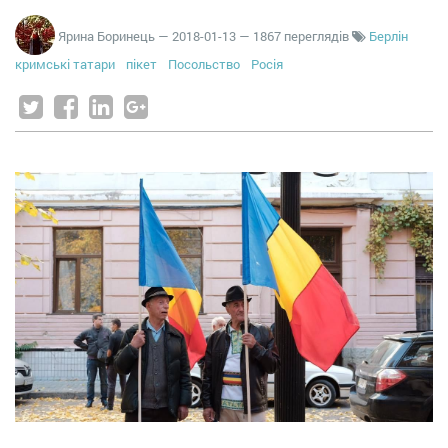
Ярина Боринець
—
2018-01-13
— 1867 переглядів
Берлін
кримські татари
пікет
Посольство
Росія