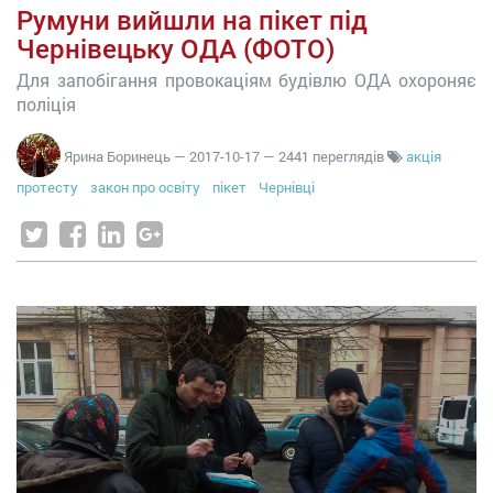
Румуни вийшли на пікет під
Чернівецьку ОДА (ФОТО)
Для запобігання провокаціям будівлю ОДА охороняє
поліція
Ярина Боринець
—
2017-10-17
— 2441 переглядів
акція
протесту
закон про освіту
пікет
Чернівці