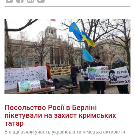
Посольство Росії в Берліні
пікетували на захист кримських
татар
В акції взяли участь українські та німецькі активісти