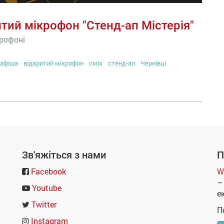
итий мікрофон "Стенд-ап Містерія"
крофоні
афіша
відкритий мікрофон
сміх
стенд-ап
Чернівці
Зв'яжіться з нами
П
Facebook
W
–
Youtube
е
Twitter
П
Instagram