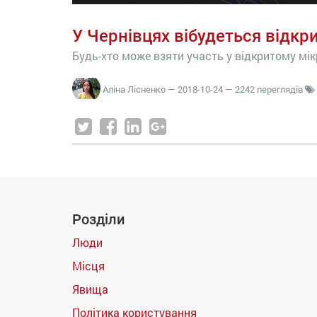
У Чернівцях вібудеться відкр
Будь-хто може взяти участь у відкритому мі
Аліна Лісненко
—
2018-10-24
— 2242 переглядів
Розділи
Люди
Місця
Явища
Політика користування