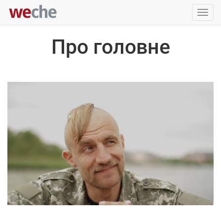
Упра
пере
Про головне