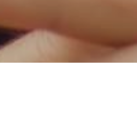
Народний депутат Михайло
Гаврилюк їздить на роботу
на автомобілі з військовим
номерним знакомї