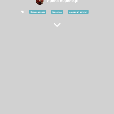
Ярина Боринець
Верховна рада
Гаврилюк
народний депутат