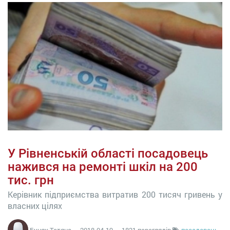
У Рівненській області посадовець
нажився на ремонті шкіл на 200
тис. грн
Керівник підприємства витратив 200 тисяч гривень у
власних цілях
Буняк Тетяна
—
2018-04-19
— 1821 переглядів
посадовець