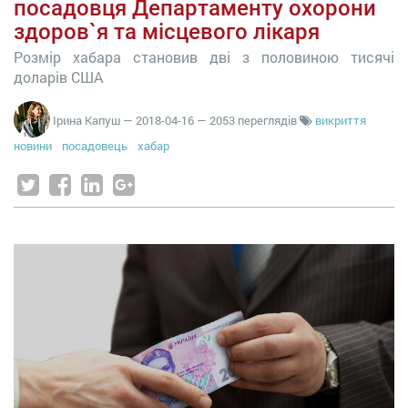
посадовця Департаменту охорони
здоров`я та місцевого лікаря
Розмір хабара становив дві з половиною тисячі
доларів США
Ірина Капуш
—
2018-04-16
— 2053 переглядів
викриття
новини
посадовець
хабар