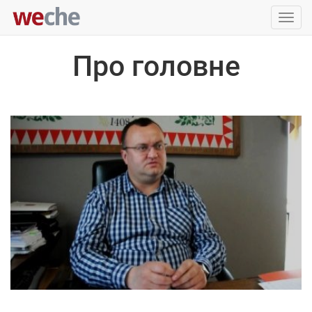
Упра
пере
Про головне