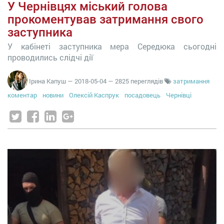
У Чернівцях міський голова
прокоментував затримання свого
заступника
У кабінеті заступника мера Середюка сьогодні
проводились слідчі дії
Ірина Капуш
—
2018-05-04
— 2825 переглядів
затримання
коментар
новини
Олексій Каспрук
посадовець
Чернівці