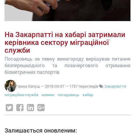
На Закарпатті на хабарі затримали
керівника сектору міграційної
служби
Посадовець за певну винагороду вирішував питання
безперешкодного та позачергового отримання
біометричних паспортів
Ірина Капуш
—
2018-03-07
— 1757 переглядів
Закарпаття
міграційна служба
новини
посадовець
хабар
Залишається оновленим: