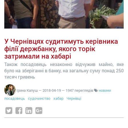
У Чернівцях судитимуть керівника
філії держбанку, якого торік
затримали на хабарі
Також посадовець незаконно відчужив майно, яке
було на зберіганні в банку, на загальну суму понад 250
тисяч гривень
Ірина Капуш
—
2018-04-19
— 1947 переглядів
новини
посадовець
судочинство
хабар
Чернівці