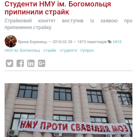
Студенти НМУ ім. Богомольця
припинили страйк
Страйковий комітет виступив із заявою про
припинення страйку
Ярина Боринець
—
2018-02-28
— 1873 переглядів
МОЗ
НМУ ім. Богомольц
страйк
студенти
Супрун