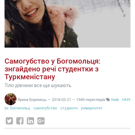
Самогубство у Богомольця:
знгайдено речі студентки з
Туркменістану
Тіло дівчини все ще шукають
Ярина Боринець
—
2018-02-21
— 1940 переглядів
Київ
НМУ
ім. Богомольц
самогубство
студенти
університет