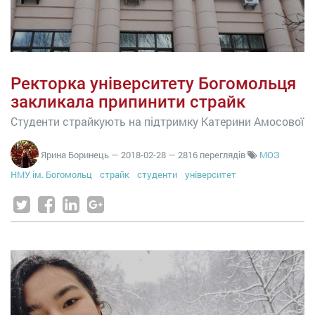
Ректорка університету Богомольця
закликала припинити страйк
Студенти страйкують на підтримку Катерини Амосової
Ярина Боринець
—
2018-02-28
— 2816 переглядів
МОЗ
НМУ ім. Богомольц
страйк
студенти
університет