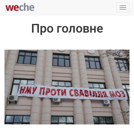
Упра
пере
Про головне