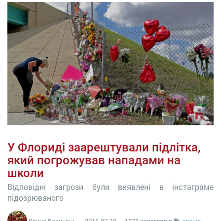
У Флориді заарештували підлітка,
який погрожував нападами на
школи
Відповідні загрози були виявлені в інстаграме
підозрюваного
Ярина Боринець
—
2018-02-19
— 1876 переглядів
арешт