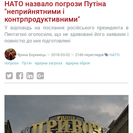
НАТО назвало погрози Путіна
"неприйнятними і
контрпродуктивними"
У відповідь на послання російського президента в
Пентагоні оголосили, що не здивовані його заявами і
повністю до них підготовлені
Ярина Боринець
—
2018-03-02
— 2186 переглядів
НАТО
погрози
Путін
ядерна загроза
ядерна зброя