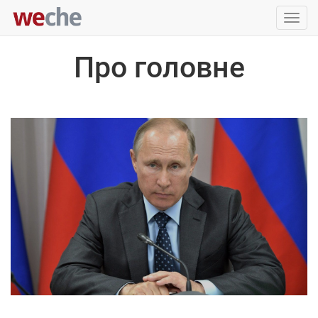
Упра
пере
Про головне