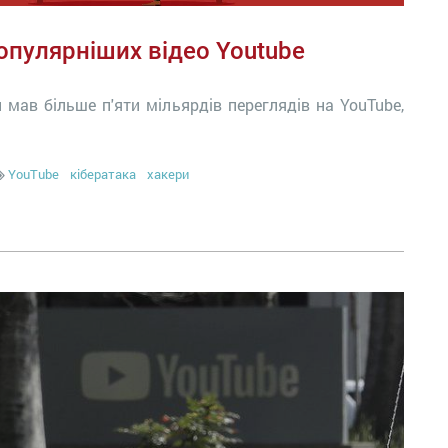
опулярніших відео Youtube
ий мав більше п'яти мільярдів переглядів на YouTube,
YouTube
кібератака
хакери