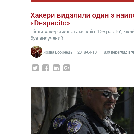
Хакери видалили один з найп
«Despacito»
Після хакерської атаки кліп "Despacito", як
був вилучений
Ярина Боринець
—
2018-04-10
— 1809 переглядів