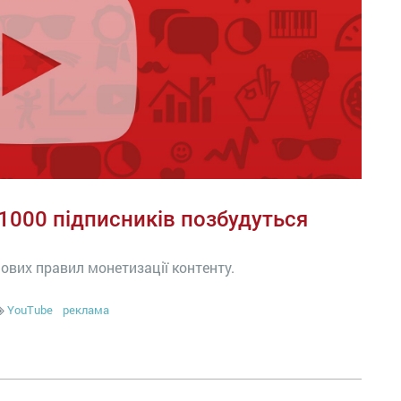
1000 підписників позбудуться
ових правил монетизації контенту.
YouTube
реклама