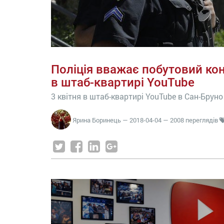
Поліція вважає побутовий ко
в штаб-квартирі YouTube
3 квітня в штаб-квартирі YouTube в Сан-Брун
Ярина Боринець
—
2018-04-04
— 2008 переглядів