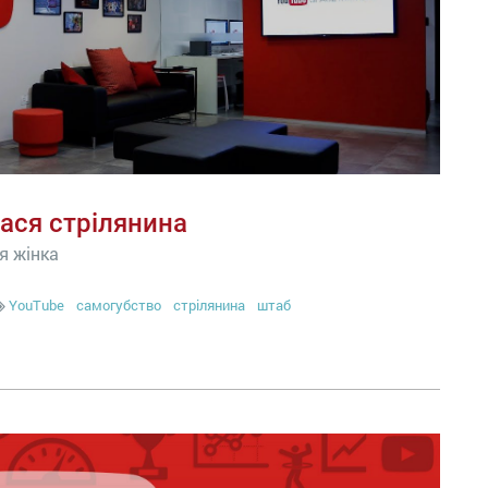
ася стрілянина
я жінка
YouTube
самогубство
стрілянина
штаб