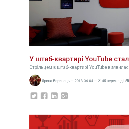
У штаб-квартирі YouTube стал
Стрільцем в штаб-квартирі YouTube виявилас
Ярина Боринець
—
2018-04-04
— 2145 переглядів