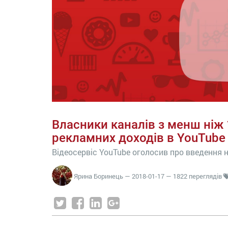
Власники каналів з менш ніж 
рекламних доходів в YouTube
Відеосервіс YouTube оголосив про введення н
Ярина Боринець
—
2018-01-17
— 1822 переглядів