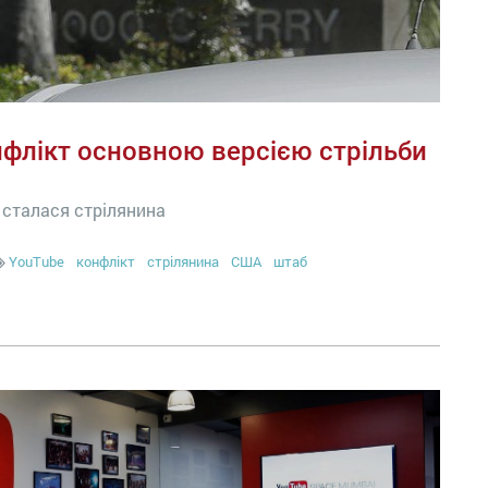
нфлікт основною версією стрільби
о сталася стрілянина
YouTube
конфлікт
стрілянина
США
штаб