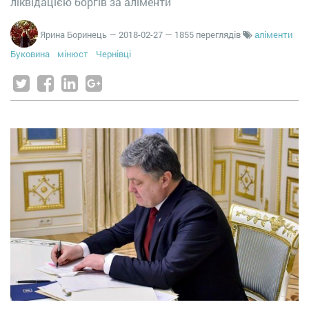
ліквідацією боргів за аліменти
Ярина Боринець
—
2018-02-27
— 1855 переглядів
аліменти
Буковина
мінюст
Чернівці