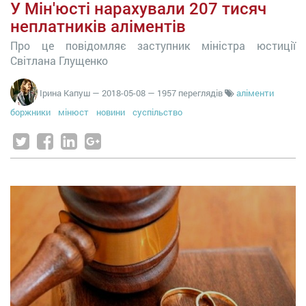
У Мін'юсті нарахували 207 тисяч
неплатників аліментів
Про це повідомляє заступник міністра юстиції
Світлана Глущенко
Ірина Капуш
—
2018-05-08
— 1957 переглядів
аліменти
боржники
мінюст
новини
суспільство