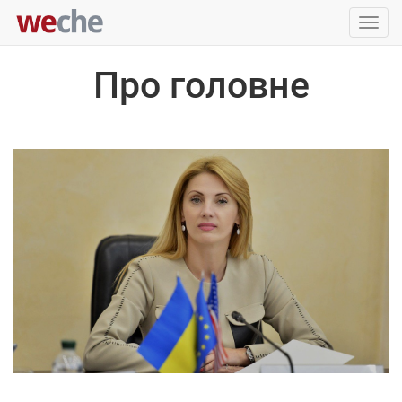
Упра
пере
Про головне