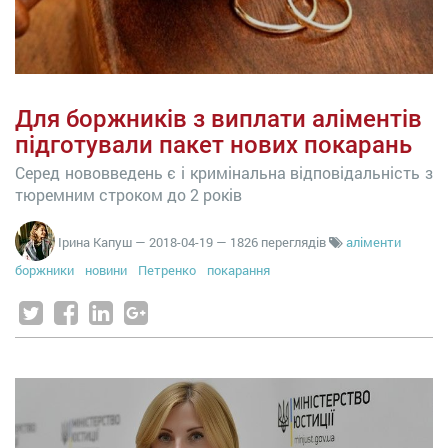
Для боржників з виплати аліментів
підготували пакет нових покарань
Серед нововведень є і кримінальна відповідальність з
тюремним строком до 2 років
Ірина Капуш
—
2018-04-19
— 1826 переглядів
аліменти
боржники
новини
Петренко
покарання