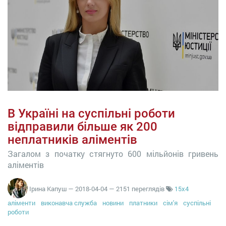
В Україні на суспільні роботи
відправили більше як 200
неплатників аліментів
Загалом з початку стягнуто 600 мільйонів гривень
аліментів
Ірина Капуш
—
2018-04-04
— 2151 переглядів
15x4
аліменти
виконавча служба
новини
платники
сім'я
суспільні
роботи