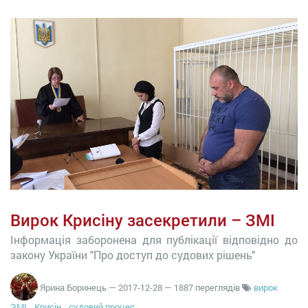
Вирок Крисіну засекретили – ЗМІ
Інформація заборонена для публікації відповідно до
закону України "Про доступ до судових рішень"
Ярина Боринець
—
2017-12-28
— 1887 переглядів
вирок
ЗМІ
Крисін
судовий процес