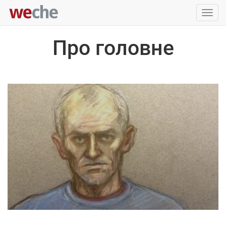
Упра
пере
Про головне