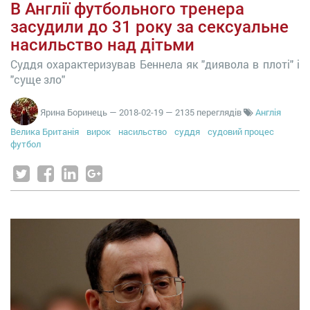
В Англії футбольного тренера
засудили до 31 року за сексуальне
насильство над дітьми
Суддя охарактеризував Беннела як "диявола в плоті" і
"суще зло"
Ярина Боринець
—
2018-02-19
— 2135 переглядів
Англія
Велика Британія
вирок
насильство
суддя
судовий процес
футбол