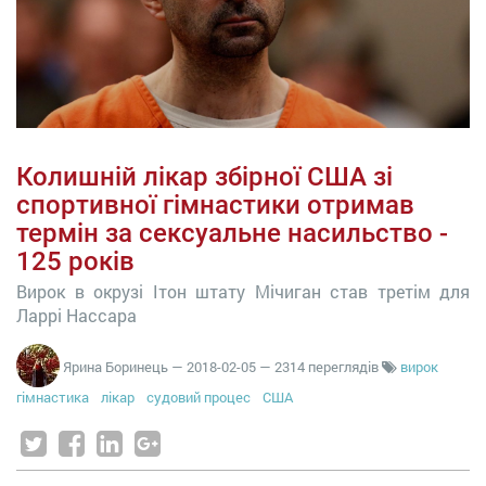
Колишній лікар збірної США зі
спортивної гімнастики отримав
термін за сексуальне насильство -
125 років
Вирок в окрузі Ітон штату Мічиган став третім для
Ларрі Нассара
Ярина Боринець
—
2018-02-05
— 2314 переглядів
вирок
гімнастика
лікар
судовий процес
США