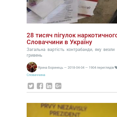
28 тисяч пігулок наркотичног
Словаччини в Україну
Загальна вартість контрабанди, яку везли
гривень
Ярина Боринець
—
2018-04-04
— 1904 переглядів
Словаччина