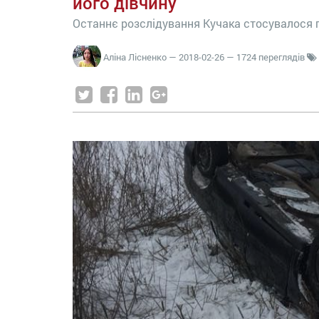
його дівчину
Останнє розслідування Кучака стосувалося 
Аліна Лісненко
—
2018-02-26
— 1724 переглядів