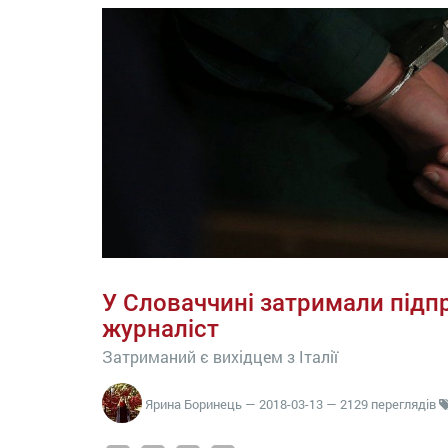
У Словаччині затримали підпр
журналіст
Затриманий є вихідцем з Італії
Ярина Боринець
—
2018-03-13
— 2129 переглядів