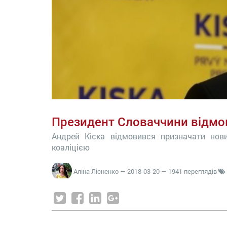
Президент Словаччини відмо
Андрей Кіска відмовився призначати нов
коаліцією
Аліна Лісненко
—
2018-03-20
— 1941 переглядів