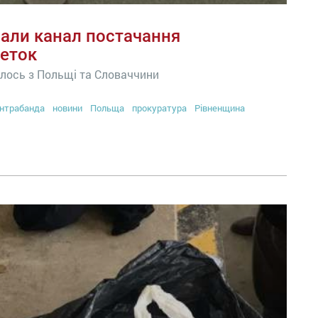
ували канал постачання
еток
лось з Польщі та Словаччини
нтрабанда
новини
Польща
прокуратура
Рівненщина