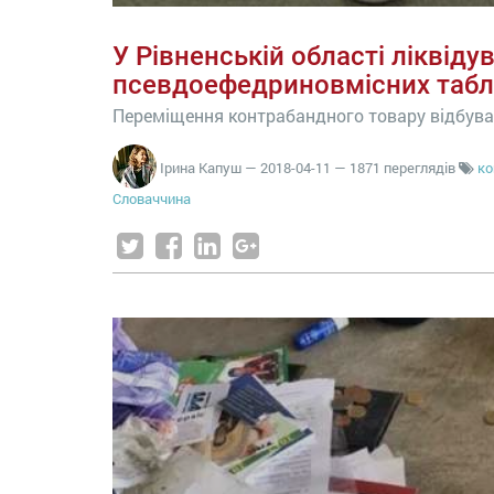
У Рівненській області ліквід
псевдоефедриновмісних табл
Переміщення контрабандного товару відбува
Ірина Капуш
—
2018-04-11
— 1871 переглядів
ко
Словаччина