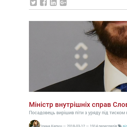
Міністр внутрішніх справ Сло
Посадовець вирішив піти з уряду під тиском
Ірина Капуш
—
2018-03-12
— 1914 переглядів
ві