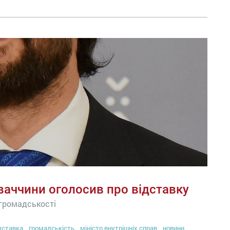
ваччини оголосив про відставку
 громадськості
дставка
громадськість
міністр внутрішніх справ
новини