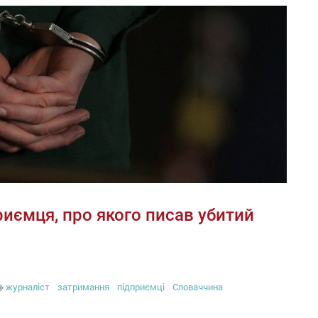
иємця, про якого писав убитий
журналіст
затримання
підприємці
Словаччина