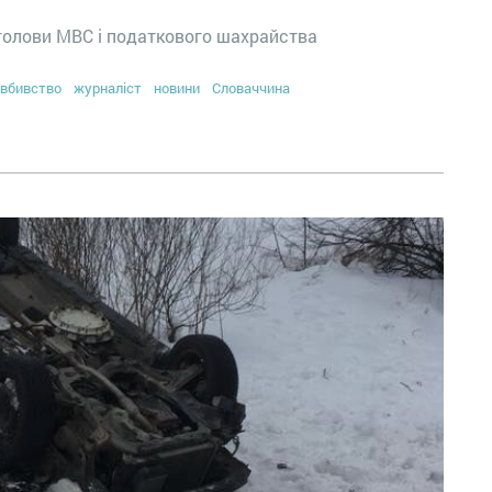
голови МВС і податкового шахрайства
вбивство
журналіст
новини
Словаччина