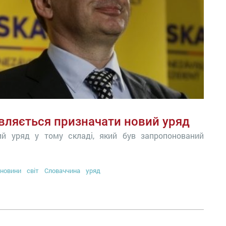
вляється призначати новий уряд
ий уряд у тому складі, який був запропонований
новини
світ
Словаччина
уряд