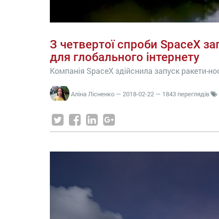
З четвертої спроби SpaceX за
для глобального інтернету
Компанія SpaceX здійснила запуск ракети-нос
Аліна Лісненко
—
2018-02-22
— 1843 переглядів