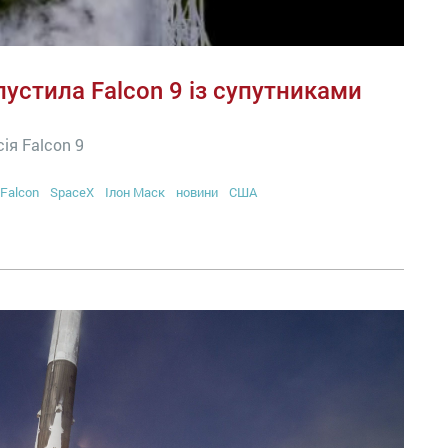
пустила Falcon 9 із супутниками
ія Falcon 9
Falcon
SpaceX
Ілон Маск
новини
США