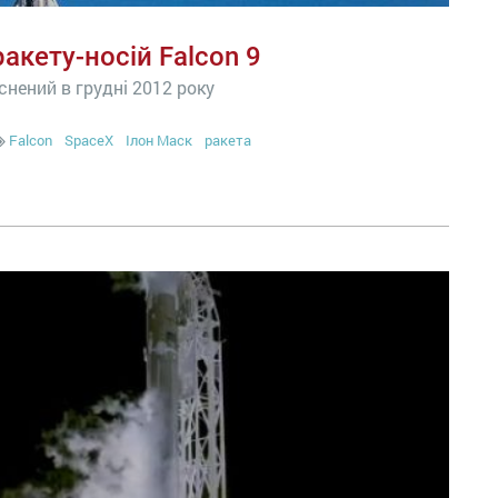
акету-носій Falcon 9
снений в грудні 2012 року
Falcon
SpaceX
Ілон Маск
ракета