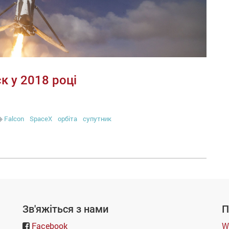
к у 2018 році
Falcon
SpaceX
орбіта
супутник
Зв'яжіться з нами
П
Facebook
W