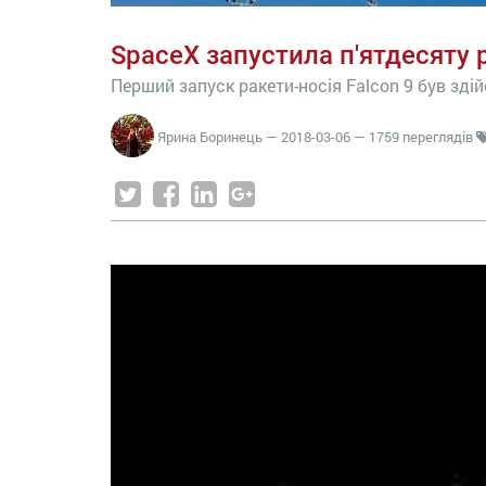
SpaceX запустила п'ятдесяту р
Перший запуск ракети-носія Falcon 9 був здій
Ярина Боринець
—
2018-03-06
— 1759 переглядів