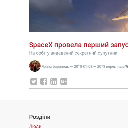
SpaceX провела перший запус
На орбіту виведений секретний супутник
Ярина Боринець
—
2018-01-08
— 2073 переглядів
Розділи
Люди