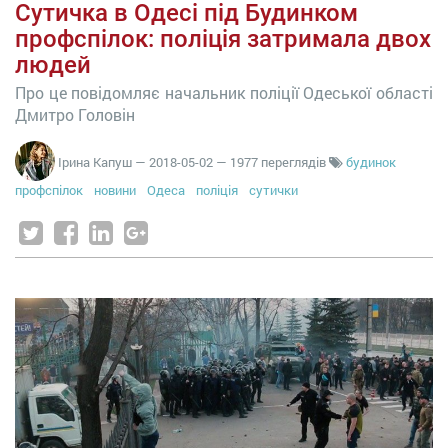
Сутичка в Одесі під Будинком
профспілок: поліція затримала двох
людей
Про це повідомляє начальник поліції Одеської області
Дмитро Головін
Ірина Капуш
—
2018-05-02
— 1977 переглядів
будинок
профспілок
новини
Одеса
поліція
сутички