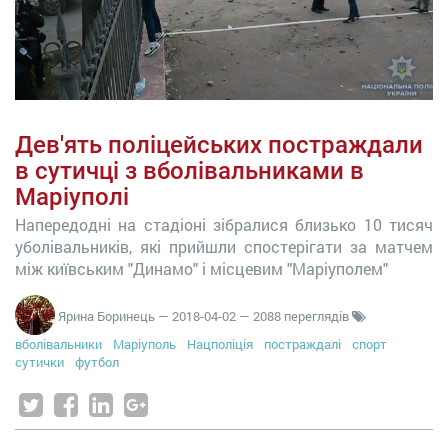
Дев'ять поліцейських постраждали
в сутичці з вболівальниками в
Маріуполі
Напередодні на стадіоні зібралися близько 10 тисяч
уболівальників, які прийшли спостерігати за матчем
між київським "Динамо" і місцевим "Маріуполем"
Ярина Боринець
—
2018-04-02
— 2088 переглядів
вболівальники
Маріуполь
Нацполіція
постраждалі
спорт
сутички
футбол