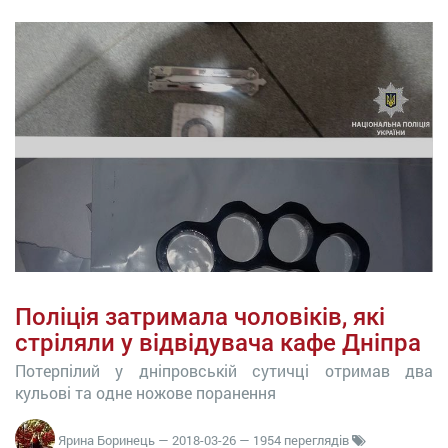
Поліція затримала чоловіків, які
стріляли у відвідувача кафе Дніпра
Потерпілий у дніпровській сутичці отримав два
кульові та одне ножове поранення
Ярина Боринець
—
2018-03-26
— 1954 переглядів