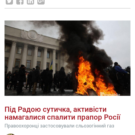
Під Радою сутичка, активісти
намагалися спалити прапор Росії
Правоохоронці застосовували сльозогінний газ