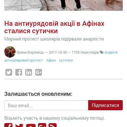
На антиурядовій акції в Афінах
сталися сутички
Мирний протест школярів підірвали анархісти
Ярина Боринець
—
2017-10-30
— 1755 переглядів
анархія
антиурядовий протест
Афіни
сутички
Залишається оновленим:
Підписатися
Візьміть участь в нашому соціальному потоці.