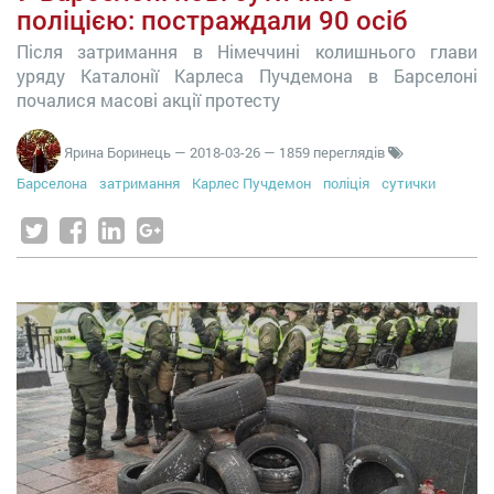
поліцією: постраждали 90 осіб
Після затримання в Німеччині колишнього глави
уряду Каталонії Карлеса Пучдемона в Барселоні
почалися масові акції протесту
Ярина Боринець
—
2018-03-26
— 1859 переглядів
Барселона
затримання
Карлес Пучдемон
поліція
сутички