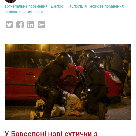
вогнепальне поранення
Дніпро
Нацполіція
ножове поранення
стрілянина
сутички
У Барселоні нові сутички з