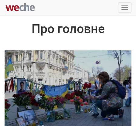
Упра
пере
Про головне