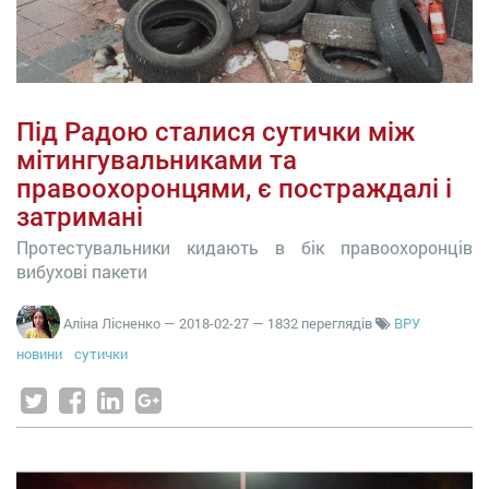
Під Радою сталися сутички між
мітингувальниками та
правоохоронцями, є постраждалі і
затримані
Протестувальники кидають в бік правоохоронців
вибухові пакети
Аліна Лісненко
—
2018-02-27
— 1832 переглядів
ВРУ
новини
сутички