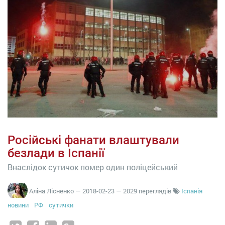
Російські фанати влаштували
безлади в Іспанії
Внаслідок сутичок помер один поліцейський
Аліна Лісненко
—
2018-02-23
— 2029 переглядів
Іспанія
новини
РФ
сутички