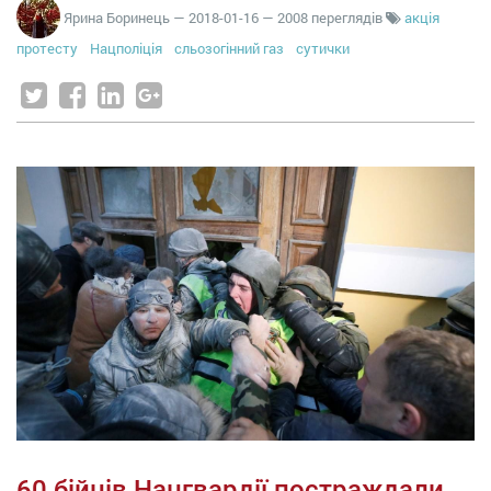
Ярина Боринець
—
2018-01-16
— 2008 переглядів
акція
протесту
Нацполіція
сльозогінний газ
сутички
60 бійців Нацгвардії постраждали