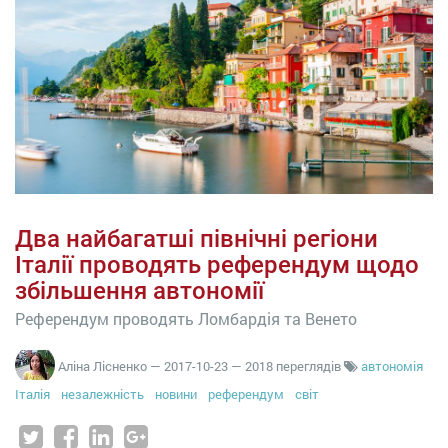
Два найбагатші північні регіони
Італії проводять референдум щодо
збільшення автономії
Референдум проводять Ломбардія та Венето
Аліна Лісненко
—
2017-10-23
— 2018 переглядів
автономія
Італія
незалежність
новини
референдум
світ