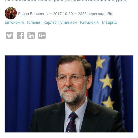
Ярина Боринець
—
2017-10-30
— 2333 переглядів
автономія
Іспанія
Карлес Пучдемон
Каталонія
Мадрид