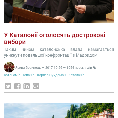
У Каталонії оголосять дострокові
вибори
Таким чином каталонська влада намагається
уникнути подальшої конфронтації з Мадридом
Ярина Боринець
—
2017-10-26
— 1954 переглядів
автономія
Іспанія
Карлес Пучдемон
Каталонія