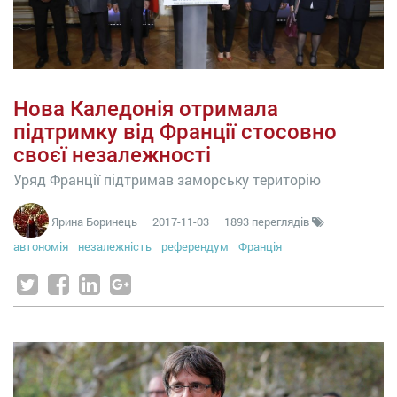
Нова Каледонія отримала
підтримку від Франції стосовно
своєї незалежності
Уряд Франції підтримав заморську територію
Ярина Боринець
—
2017-11-03
— 1893 переглядів
автономія
незалежність
референдум
Франція