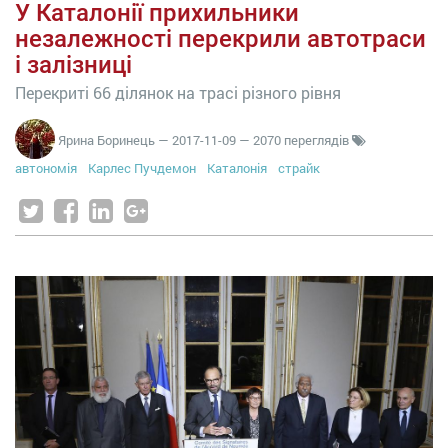
У Каталонії прихильники
незалежності перекрили автотраси
і залізниці
Перекриті 66 ділянок на трасі різного рівня
Ярина Боринець
—
2017-11-09
— 2070 переглядів
автономія
Карлес Пучдемон
Каталонія
страйк