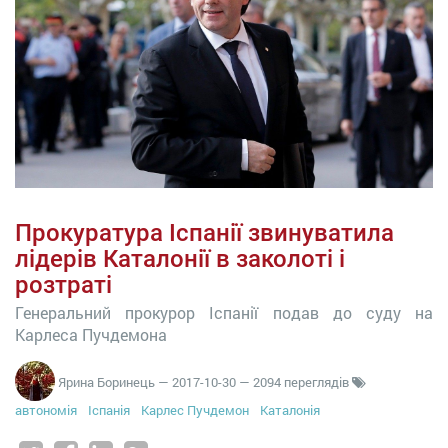
Прокуратура Іспанії звинуватила
лідерів Каталонії в заколоті і
розтраті
Генеральний прокурор Іспанії подав до суду на
Карлеса Пучдемона
Ярина Боринець
—
2017-10-30
— 2094 переглядів
автономія
Іспанія
Карлес Пучдемон
Каталонія