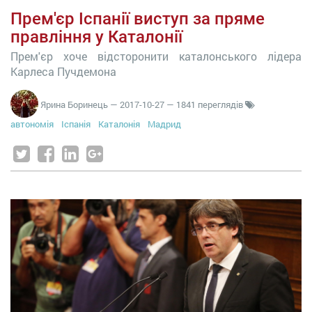
Прем'єр Іспанії виступ за пряме
правління у Каталонії
Прем'єр хоче відсторонити каталонського лідера
Карлеса Пучдемона
Ярина Боринець
—
2017-10-27
— 1841 переглядів
автономія
Іспанія
Каталонія
Мадрид