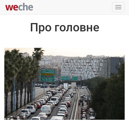
Упра
пере
Про головне