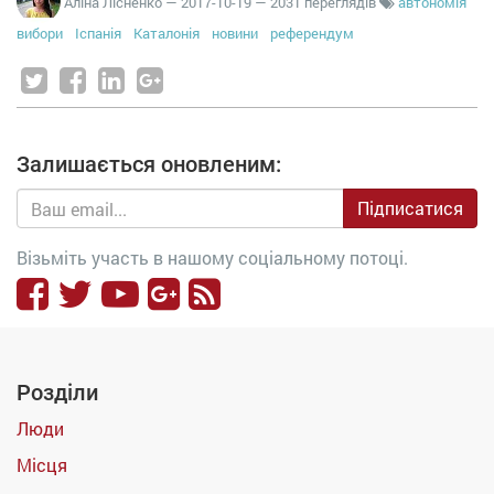
Аліна Лісненко
—
2017-10-19
— 2031 переглядів
автономія
вибори
Іспанія
Каталонія
новини
референдум
Залишається оновленим:
Підписатися
Візьміть участь в нашому соціальному потоці.
Розділи
Люди
Місця