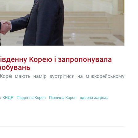
івденну Корею і запропонувала
робувань
ї Кореї мають намір зустрітися на міжкорейському
КНДР
Південна Корея
Північна Корея
ядерна загроза