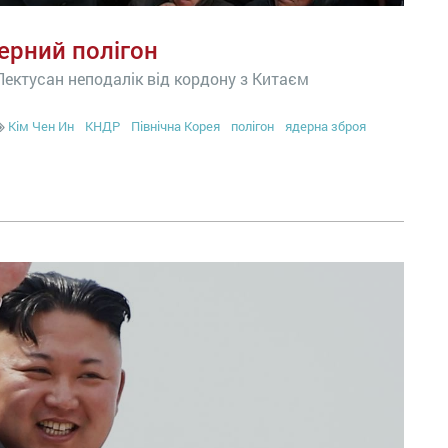
ерний полігон
Пектусан неподалік від кордону з Китаєм
Кім Чен Ин
КНДР
Північна Корея
полігон
ядерна зброя