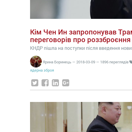
Кім Чен Ин запропонував Тра
переговорів про роззброєння
КНДР пішла на поступки після введення нов
Ярина Боринець
—
2018-03-09
— 1896 переглядів
ядерна зброя