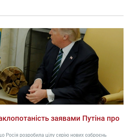
аклопотаність заявами Путіна про
 що Росія розробила цілу серію нових озброєнь