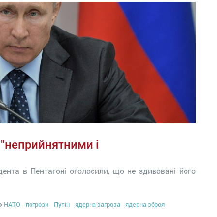
 "неприйнятними і
дента в Пентагоні оголосили, що не здивовані його
НАТО
погрози
Путін
ядерна загроза
ядерна зброя