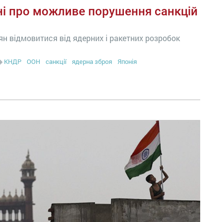
ні про можливе порушення санкцій
ян відмовитися від ядерних і ракетних розробок
КНДР
ООН
санкції
ядерна зброя
Японія