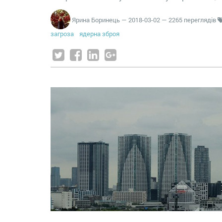
Ярина Боринець
—
2018-03-02
— 2265 переглядів
загроза
ядерна зброя