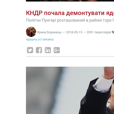
КНДР почала демонтувати яд
Полігон Пунгері розташований в районі гори 
Ярина Боринець
—
2018-05-15
— 2091 переглядів
ядерна установка