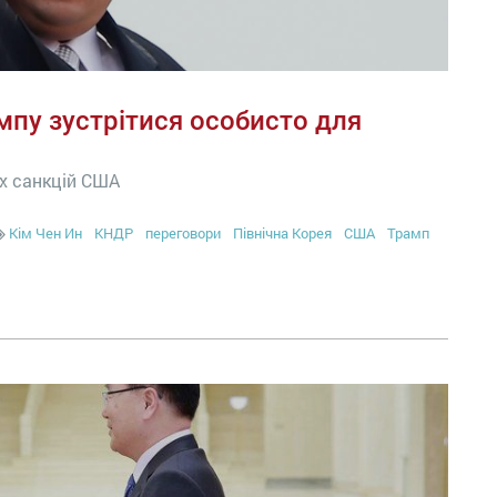
мпу зустрітися особисто для
их санкцій США
Кім Чен Ин
КНДР
переговори
Північна Корея
США
Трамп