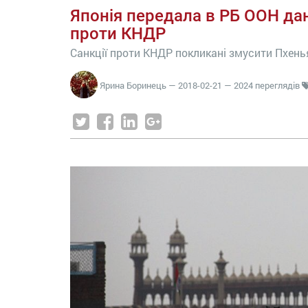
Японія передала в РБ ООН да
проти КНДР
Санкції проти КНДР покликані змусити Пхень
Ярина Боринець
—
2018-02-21
— 2024 переглядів