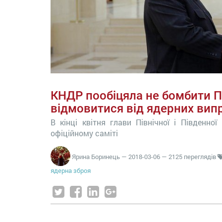
КНДР пообіцяла не бомбити П
відмовитися від ядерних вип
В кінці квітня глави Північної і Південно
офіційному саміті
Ярина Боринець
—
2018-03-06
— 2125 переглядів
ядерна зброя