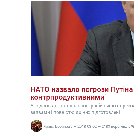
НАТО назвало погрози Путіна
контрпродуктивними"
У відповідь на послання російського прези
заявами і повністю до них підготовлені
Ярина Боринець
—
2018-03-02
— 2183 переглядів