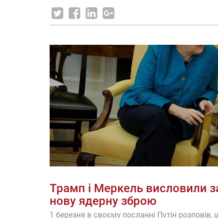
Трамп і Меркель висловили з
нову ядерну зброю
1 березня в своєму посланні Путін розповів,