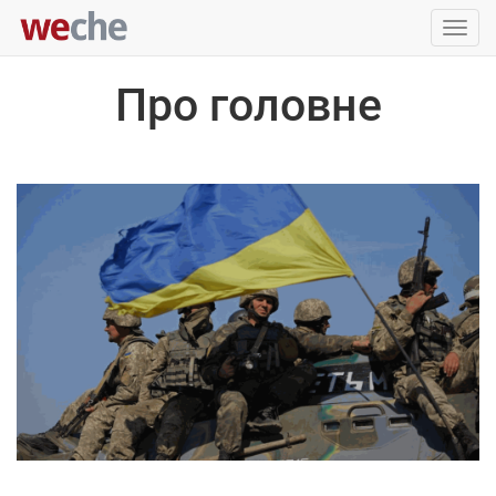
Упра
пере
Про головне