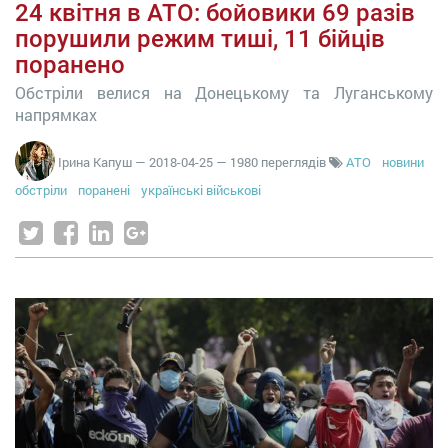
24 квітня в АТО: бойовики 69 разів
порушили режим тиші, 11 бійців
поранено
Обстріли велися на Донецькому та Луганському
напрямках
Ірина Капуш
—
2018-04-25
— 1980 переглядів
АТО
новини
обстріли
поранені
українські військові