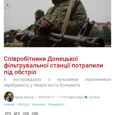
Співробітники Донецької
фільтрувальної станції потрапили
під обстріл
5 постраждалих з кульовими пораненнями
перебувають у лікарні міста Ясинувата
Ірина Капуш
—
2018-04-17
— 1778 переглядів
Донбас
новини
обстріл
поранені
Ясинувата