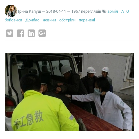
Ірина Капуш
—
2018-04-11
— 1967 переглядів
армія
АТО
бойовики
Донбас
новини
обстріли
поранені