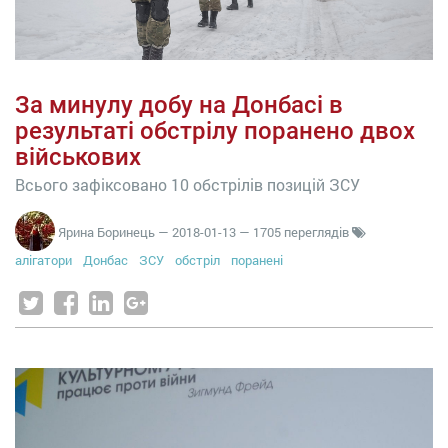
За минулу добу на Донбасі в
результаті обстрілу поранено двох
військових
Всього зафіксовано 10 обстрілів позицій ЗСУ
Ярина Боринець
—
2018-01-13
— 1705 переглядів
алігатори
Донбас
ЗСУ
обстріл
поранені