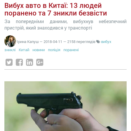
Вибух авто в Китаї: 13 людей
поранено та 7 зникли безвісти
За попередніми даними, вибухнув небезпечний
пристрій, який знаходився у транспорті
Ірина Капуш
—
2018-04-11
— 2158 переглядів
вибух
зниклі
Китай
новини
поліція
поранені