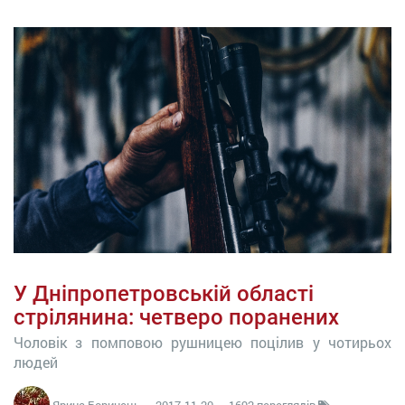
У Дніпропетровській області
стрілянина: четверо поранених
Чоловік з помповою рушницею поцілив у чотирьох
людей
Ярина Боринець
—
2017-11-20
— 1692 переглядів