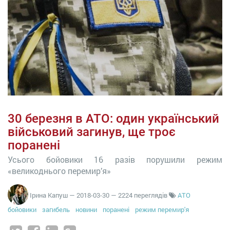
30 березня в АТО: один український
військовий загинув, ще троє
поранені
Усього бойовики 16 разів порушили режим
«великоднього перемир’я»
Ірина Капуш
—
2018-03-30
— 2224 переглядів
АТО
бойовики
загибель
новини
поранені
режим перемир'я