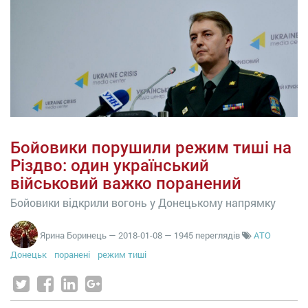
Бойовики порушили режим тиші на
Різдво: один український
військовий важко поранений
Бойовики відкрили вогонь у Донецькому напрямку
Ярина Боринець
—
2018-01-08
— 1945 переглядів
АТО
Донецьк
поранені
режим тиші