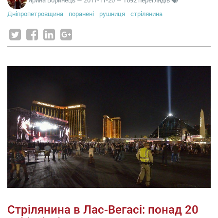
Дніпропетровщина
поранені
рушниця
стрілянина
Стрілянина в Лас-Вегасі: понад 20