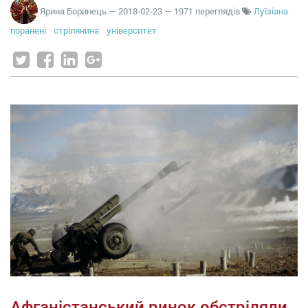
Ярина Боринець
—
2018-02-23
— 1971 переглядів
Луїзіана
поранені
стрілянина
університет
Афганістанський ринок обстріляли