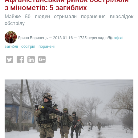
з мінометів: 5 загиблих
Майже 50 людей отримали поранення внаслідок
обстрілу
Ярина Боринець
—
2018-01-16
— 1735 переглядів
афгаі
загиблі
обстріл
поранені