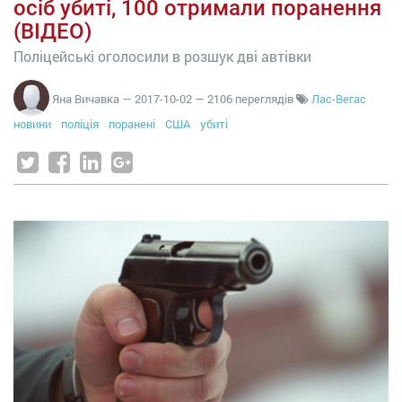
осіб убиті, 100 отримали поранення
(ВІДЕО)
Поліцейські оголосили в розшук дві автівки
Яна Вичавка
—
2017-10-02
— 2106 переглядів
Лас-Вегас
новини
поліція
поранені
США
убиті