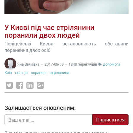
У Києві під час стрілянини
поранили двох людей
Поліцейські Києва встановлюють обставини
поранення двох осіб
Яна Вичавка
—
2017-09-08
— 1848 переглядів
допомога
Київ
поліція
поранені
стрілянина
Залишається оновленим:
Підписатися
Візьміть участь в нашому соціальному потоці.