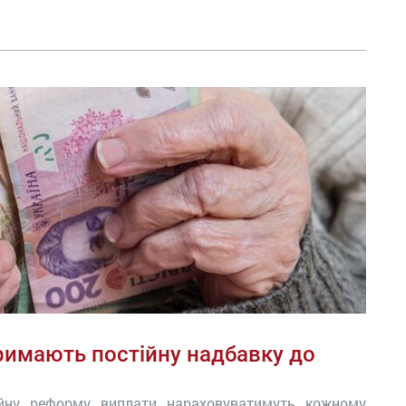
тримають постійну надбавку до
ійну реформу виплати нараховуватимуть кожному