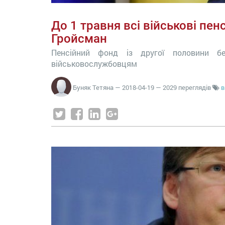
До 1 травня всі військові пе
Гройсман
Пенсійний фонд із другої половини бе
військовослужбовцям
Буняк Тетяна
—
2018-04-19
— 2029 переглядів
в