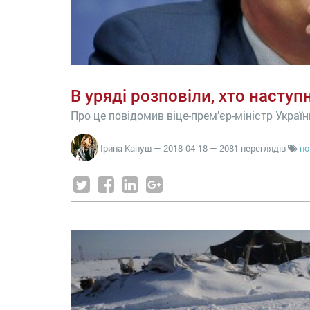
В уряді розповіли, хто наступ
Про це повідомив віце-прем’єр-міністр Украї
Ірина Капуш
—
2018-04-18
— 2081 переглядів
но