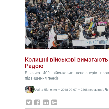
Колишні військові вимагають
Радою
Близько 400 військових пенсіонерів пр
підвищення пенсій
Аліна Лісненко
—
2018-02-07
— 2308 переглядів