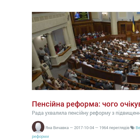
Пенсійна реформа: чого очіку
Рада ухвалила пенсійну реформу з підвищен
Яна Вичавка
—
2017-10-04
— 1964 переглядів
Ве
реформи