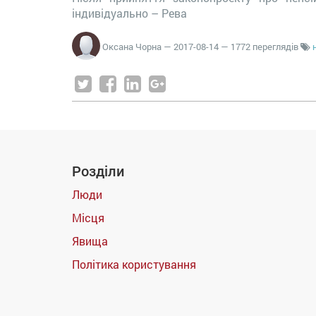
індивідуально – Рева
Оксана Чорна
—
2017-08-14
— 1772 переглядів
Розділи
Люди
Місця
Явища
Політика користування