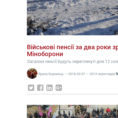
Військові пенсії за два роки з
Міноборони
Загалом пенсії будуть переглянуті для 12 си
Ярина Боринець
—
2018-03-07
— 2013 переглядів