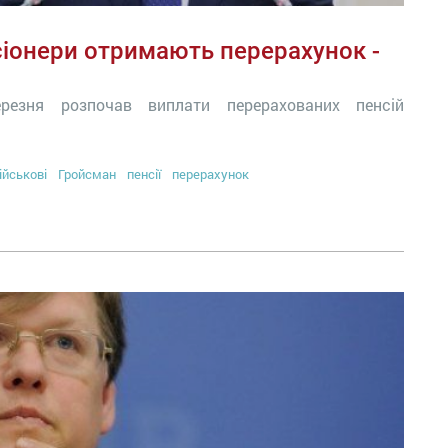
нсіонери отримають перерахунок -
резня розпочав виплати перерахованих пенсій
ійськові
Гройсман
пенсії
перерахунок