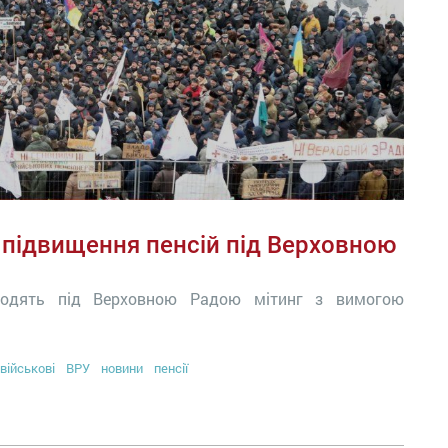
 підвищення пенсій під Верховною
оводять під Верховною Радою мітинг з вимогою
військові
ВРУ
новини
пенсії