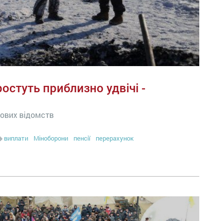
ростуть приблизно удвічі -
лових відомств
виплати
Міноборони
пенсії
перерахунок