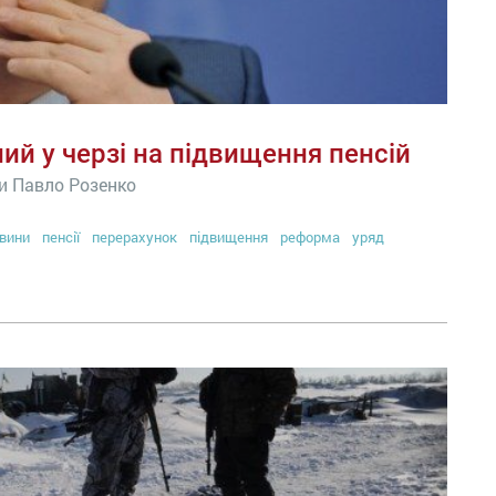
ний у черзі на підвищення пенсій
ни Павло Розенко
вини
пенсії
перерахунок
підвищення
реформа
уряд