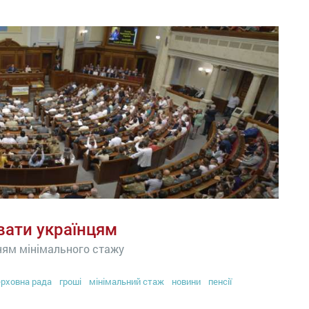
вати українцям
ням мінімального стажу
рховна рада
гроші
мінімальний стаж
новини
пенсії