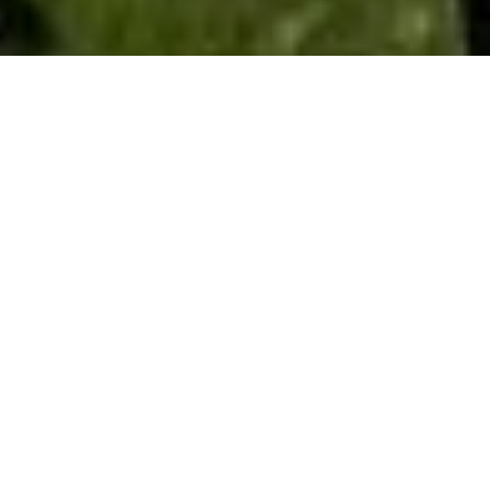
2 червня 2016
року з 9:00 до
21:00
проводиться
Натисніть тут
рейтингове
Інтернет-голосування.
Як повідомляє НАБУ, Рада громадського
контролю формується у складі 15 осіб,