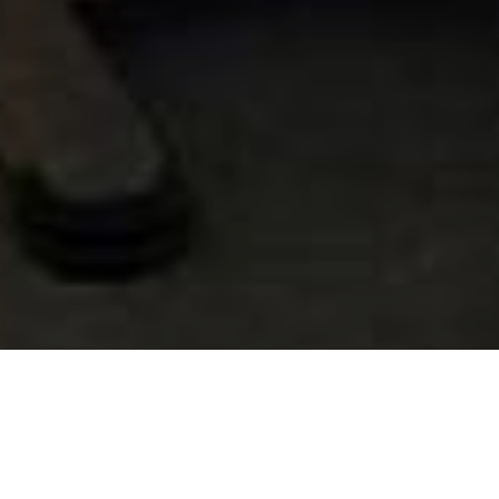
В Іларіонівській ОТГ