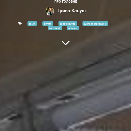
ПРО ГОЛОВНЕ
Ірина Капуш
армія
взуття
виробництво
Дніпропетровщина
інвестиції
новини