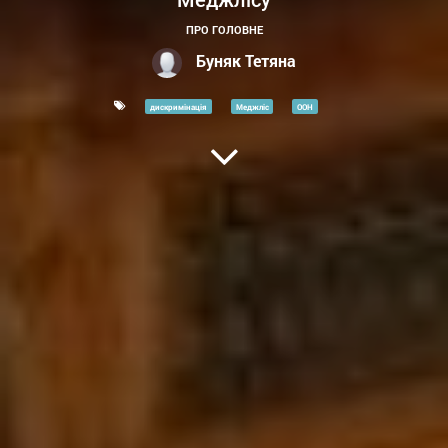
Меджлісу
ПРО ГОЛОВНЕ
Буняк Тетяна
дискримінація
Меджліс
ООН