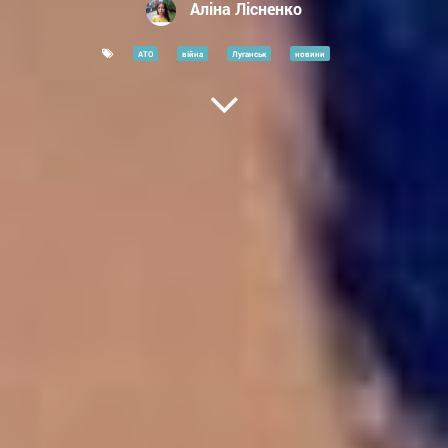
Аліна Лісненко
АТО
війна
Луганськ
новини