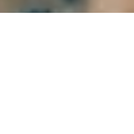
20 лютого у Луганській
області бойовики
обстріляли медиків
медичної роти 10-ї окремої
гірничо-штурмової бригади
Внаслідок обстрілу загинула старша
медсестра Сабіна Галицька, передає
"
Громадське радіо
".
Інформацію про загибель медсестри
"Громадському радіо" підтвердив речник