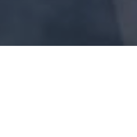
У Парижі під час першотравневої
демонстрації сталися заворушення
Про це повідомляє
Reuters
.
Одягнені в чорне активісти в масках і
капюшонах почали бити вітрини і кидати
пляшки із запальною сумішшю. Зокрема, були
розгромлені вітрини магазину Renault і