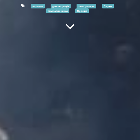
водомет
демонстрація
заворушення
Париж
сльозогінний газ
Франція