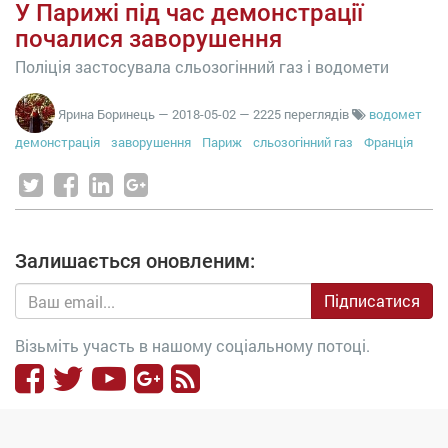
У Парижі під час демонстрації
почалися заворушення
Поліція застосувала сльозогінний газ і водомети
Ярина Боринець
—
2018-05-02
— 2225 переглядів
водомет
демонстрація
заворушення
Париж
сльозогінний газ
Франція
Залишається оновленим:
Підписатися
Візьміть участь в нашому соціальному потоці.