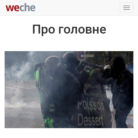
Упра
пере
Про головне