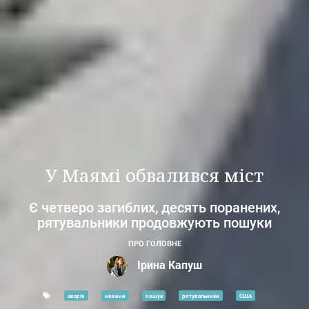
У Маямі обвалився міст
Є четверо загиблих, десять поранених,
рятувальники продовжують пошуки
ПРО ГОЛОВНЕ
Ірина Капуш
аварія
новини
пошук
рятувальники
США