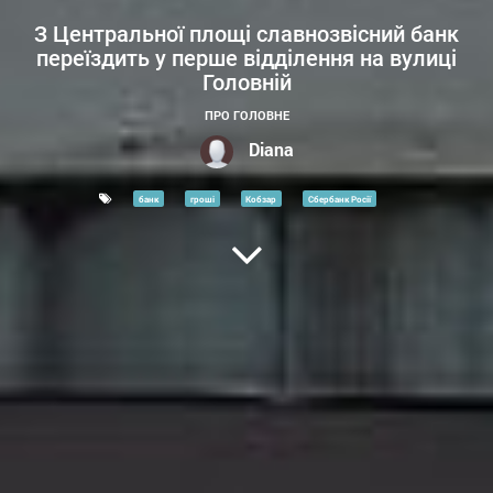
З Центральної площі славнозвісний банк
переїздить у перше відділення на вулиці
Головній
ПРО ГОЛОВНЕ
Diana
банк
гроші
Кобзар
Сбербанк Росії