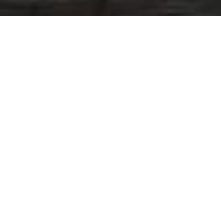
Наразі з приміщення вивозять
меблі.
20 грудня припинило діяльність відділення
"Сбербанку" №2, яке знаходилося на
Центральній площі. Спілкуватися із
журналістами працівники відмовилися.